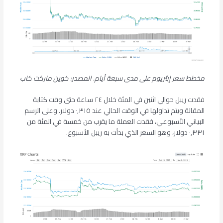
مخطط سعر إيثريوم على مدى سبعة أيام. المصدر: كوين ماركت كاب
فقدت ريبل حوالي اثنين في المئة خلال ٢٤ ساعة حتى وقت كتابة
المقالة ويتم تداولها في الوقت الحالي عند ٠,٣١٥ دولار. وعلى الرسم
البياني الأسبوعي، فقدت العملة ما يقرب من خمسة في المئة من
٠,٣٣١ دولار، وهو السعر الذي بدأت به ريبل الأسبوع.