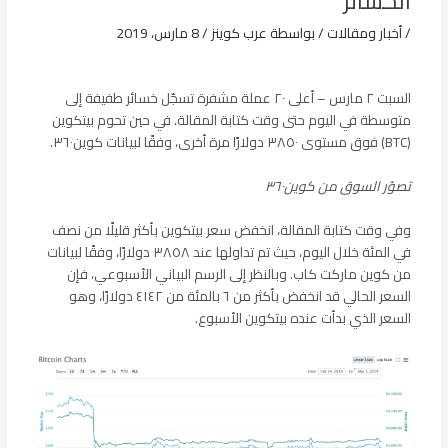
الخسائر
/
أخبار ومقالات
/ بواسطة
عرب كوينز
/
8 مارس، 2019
السبت ٢ مارس – أعلى ٢٠ عملة مشفرة تسجّل خسائر طفيفة إلى
متوسطة في اليوم حتى وقت كتابة المقالة. في حين تحوم بيتكوين
(BTC) فوق مستوى ٣٨٥٠ دولارًا مرة أخرى، وفقًا لبيانات كوين٣٦٠.
تصوّر السوق من كوين٣٦٠
وفي وقت كتابة المقالة، انخفض سعر بيتكوين بأكثر قليلًا من نصف
في المئة خلال اليوم، حيث تم تداولها عند ٣٨٥٨ دولارًا، وفقًا لبيانات
من كوين ماركت كاب. وبالنظر إلى الرسم البياني الأسبوعي، فإن
السعر الحالي قد انخفض بأكثر من ٦ بالمئة من ٤١٤٢ دولارًا، وهو
السعر الذي بدأت عنده بيتكوين الأسبوع.