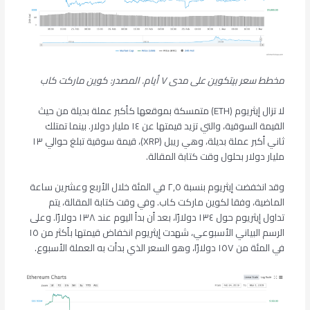
مخطط سعر بيتكوين على مدى ٧ أيام. المصدر: كوين ماركت كاب
لا تزال إيثريوم (ETH) متمسكة بموقعها كأكبر عملة بديلة من حيث
القيمة السوقية، والتي تزيد قيمتها عن ١٤ مليار دولار. بينما تمتلك
ثاني أكبر عملة بديلة، وهي ريبل (XRP)، قيمة سوقية تبلغ حوالي ١٣
مليار دولار بحلول وقت كتابة المقالة.
وقد انخفضت إيثريوم بنسبة ٢,٥ في المئة خلال الأربع وعشرين ساعة
الماضية، وفقا لكوين ماركت كاب. وفي وقت كتابة المقالة، يتم
تداول إيثريوم حول ١٣٤ دولارًا، بعد أن بدأ اليوم عند ١٣٨ دولارًا. وعلى
الرسم البياني الأسبوعي، شهدت إيثريوم انخفاض قيمتها بأكثر من ١٥
في المئة من ١٥٧ دولارًا، وهو السعر الذي بدأت به العملة الأسبوع.