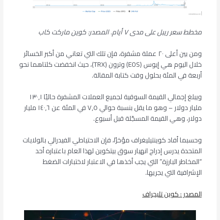
مخطط سعر ريبل على مدى ٧ أيام. المصدر: كوين ماركت كاب
ومن بين أعلى ٢٠ عملة مشفرة، فإن تلك التي تعاني من أكبر الخسائر
خلال اليوم هي إيوس (EOS) وترون (TRX)، حيث انخفضت كلتاهما ​​نحو
أربعة في المئة بحلول وقت كتابة المقالة.
ويبلغ إجمالي القيمة السوقية لجميع العملات المشفرة حاليًا ١٣٠,١
مليار دولار – وهو ما يقل بنسبة حوالي ٧,٥ في المئة عن ١٤٠,٦ مليار
دولار، وهي القيمة المسجّلة قبل أسبوع.
وحسبما أفاد كوينتيليغراف مؤخرًا، فإن الاحتياطي الفيدرالي بالولايات
المتحدة يدرس إدراج انهيار سوق بيتكوين لهذا العام باعتباره أحد
“المخاطر البارزة” التي يجب أخذها في الاعتبار لاختبارات الضغط
الإشرافية التي يجريها.
المصدر : كوين تليجراف