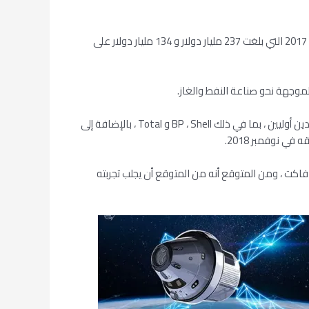
ومن بين الأعضاء المؤسسين شيفرون وإكسون موبيل ، وهما اثنتان من أكبر 10 شركات للنفط والغاز في العالم ، استنادا إلى إيرادات عام 2017 التي بلغت 237 مليار دولار و 134 مليار دولار على
في الخامس والعشرين من فبراير ، وقعت Vakt ، وهي منصة مفضلة للتجارة في ما بعد التجارة للنفط ، أربعة عملاء جدد ، انضمت إلى مؤيدين أوليين ، بما في ذلك BP ، Shell و Total ، بالإضافة إلى
اكت ، ومن المتوقع أنه من المتوقع أن يجلب تجربته