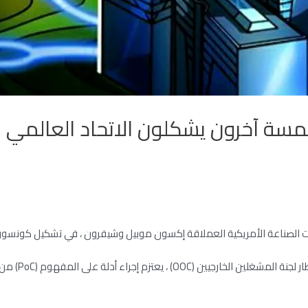
ة آخرون يشكلون الاتحاد العالمي لل
ية العملاقة إكسون موبيل وشيفرون ، في تشكيل كونسورتيوم blockchain ، وفقا لبيان صحفي في 26 ف