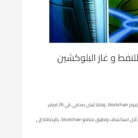
نفط و غاز البلوكشين
براير.
إن ما يسمى اتحاد كونسورتيوم النفط والغاز ، المقيم في إطار لجنة المشغلين الخارجيين (OOC) ، يعتزم إجراء أدلة على المفهوم (PoC) من أجل استكشاف وتطبيق منافع blockchain ، بالإضافة إلى