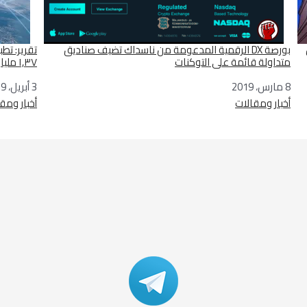
بورصة DX الرقمية المدعومة من ناسداك تضيف صناديق
تقرير: تط
متداولة قائمة على التوكنات
١,٣٧ مليار دولار بحلول عام ٢٠٢٤
8 مارس، 2019
التاريخ
3 أبريل، 2019
التاريخ
أخبار ومقالات
في ما يتعلق بما يأتي
أخبار ومق
في ما يتع