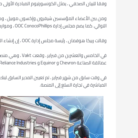
وفقا للبيان الصحفي ، يمثل الكونسورتيوم المبادرة الأولى م
التوالي. كما يضم مجلس إدارة OOC ConocoPhillips ، وموارد Pioneer الطبيعية ، و Hess ، و Equinor النرويجية ، و Spanish Repsol.
وقالت ربيكا هوفمان ، رئيسة مجلس إدارة OOC ، إن إنشاء الكونسورتيوم يعد خطوة مهمة نحو تأسيس أساس للمعايير والأطر والقدرات الموجهة نحو صناعة النفط والغاز.
عمالقة الصناعة Chevron و Equinor و Reliance Industries. تم تصميم Vakt لتحسين التجارة في السلع وتقليل الأعمال الورقية ، وتم إطلاقه في نوفمبر 2018.
في وقت سابق من شهر فبراير ، تم تعيين المدير السابق لبن
المباشرة في تجارة السلع إلى المنصة.