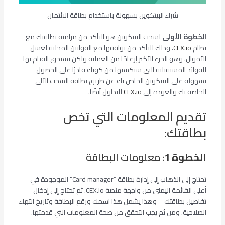
شراء البيتكوين بسهولة باستخدام بطاقة الائتمان
الخطوة الأولى
لسحب البيتكوين هو التأكد من مزامنة بطاقتك مع
نظام
CEX.io
، وذلك للتأكد من توافقها مع القوانین المحلیة لغسل
الأموال. وهو الجزء الأكثر إزعاجًا من العملية ولكن تستحق القيام بها
للفوائد المستقبلية التي ستكسبها من كونك قادرًا على الحصول
بسهولة على البيتكوين الخاص بك عن طريق بطاقة السحب الآلي
الخاصة بك والعودة إلى
CEX.io
للتداول أيضًا.
تقديم المعلومات التي تخص
بطاقتك:
الخطوة 1
: معلومات البطاقة
تحتاج إلى الذهاب إلى إدارة بطاقة “Card manager” الموجودة في
أعلى القائمة اليمنى من واجهة منصة CEX.io. ثم تحتاج إلى إدخال
تفاصيل بطاقتك – وهذا يشمل هذا اسمك ورقم البطاقة وتاريخ انتهاء
الصلاحية. ومن ثم يجب التحقق من صحة المعلومات التي قدمتها.