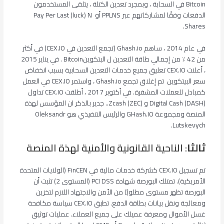
Bitcoin في السحابة ، وبمجرد تعدين الكتلة ، يتلقى المستخدمون
الدفعات وفقًا لمشاركاتهم عبر PPLNS أو Pay Per Last (luck) N
Shares.
في عام 2014 ، ساهم Ghash.io (تجمع التعدين في CEX.IO) في أكثر
من 42 ٪ من إجمالي طاقة التعدين ل البتكوينBitcoin . في يناير 2015
، أعلنت CEX.IO تعليق جميع خدمات التعدين السحابية بسبب انخفاض
سعر البيتكوين تم إغلاق تجمع Ghash.io ، واستمر CEX.IO في العمل
كمبادل للعملات المشفرة. في أكتوبر 2017 ، أطلقت CEX.IO تداول
Digital Cash (DASH) و Zcash (ZEC).. جدير بالذكر ان المؤسس لهذة
المنصة ومجموعة GHash.IO والرئيس التنفيذي هو Oleksandr
Lutskevych.
ثالثا
: الناحية القانونية والأمنية لهذة المنصة
تم تسجيل CEX.IO كشركة خدمات مالية في FinCEN (الولايات المتحدة
الأمريكية). تمتلك البورصة شهادة PCI DSS (المستوى 2) تثبت أن
البورصة تظهر مستوى مطلوبًا من الأمن والاجتهاد اللازم لتخزين
ومعالجة ونقل بيانات بطاقة الدفع. تطبق CEX.IO سياسة مكافحة
غسل الأموال ومعرفة عميلك على جميع العملاء. عمليات توثيق