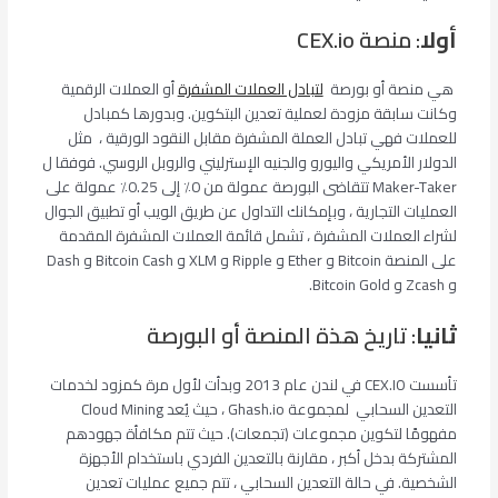
أولا
: منصة CEX.io
هي منصة أو بورصة
لتبادل العملات المشفرة
أو العملات الرقمية
وكانت سابقة مزودة لعملية تعدين البتكوين. وبدورها كمبادل
للعملات فهي تبادل العملة المشفرة مقابل النقود الورقية ، مثل
الدولار الأمريكي واليورو والجنيه الإسترليني والروبل الروسي. فوفقا ل
Maker-Taker تتقاضى البورصة عمولة من 0٪ إلى 0.25٪ عمولة على
العمليات التجارية ، وبإمكانك التداول عن طريق الويب أو تطبيق الجوال
لشراء العملات المشفرة ، تشمل قائمة العملات المشفرة المقدمة
على المنصة Bitcoin و Ether و Ripple و XLM و Bitcoin Cash و Dash
و Zcash و Bitcoin Gold.
ثانيا
: تاريخ هذة المنصة أو البورصة
تأسست CEX.IO في لندن عام 2013 وبدأت لأول مرة كمزود لخدمات
التعدين السحابي لمجموعة Ghash.io ، حيث يُعد Cloud Mining
مفهومًا لتكوين مجموعات (تجمعات). حيث تتم مكافأة جهودهم
المشتركة بدخل أكبر ، مقارنة بالتعدين الفردي باستخدام الأجهزة
الشخصية. في حالة التعدين السحابي ، تتم جميع عمليات تعدين