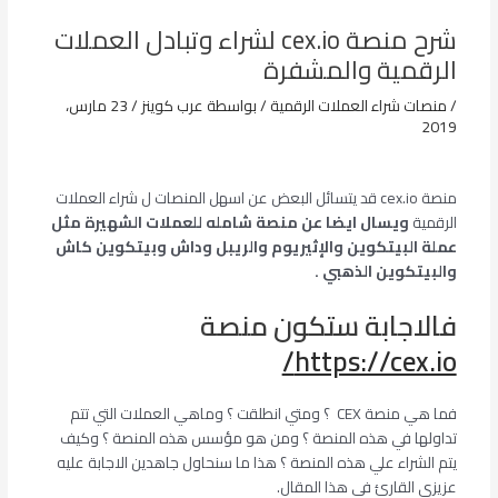
شرح منصة cex.io لشراء وتبادل العملات
الرقمية والمشفرة
/
منصات شراء العملات الرقمية
/ بواسطة
عرب كوينز
/
23 مارس،
2019
منصة cex.io قد يتسائل البعض عن اسهل المنصات ل شراء العملات
الرقمية
ويسال ايضا عن منصة شامله للعملات الشهيرة مثل
عملة البيتكوين و
الإثيريوم والريبل وداش وبيتكوين كاش
والبيتكوين الذهبي .
فالاجابة ستكون منصة
https://cex.io/
فما هي منصة CEX ؟ ومتي انطلقت ؟ وماهي العملات التي تتم
تداولها في هذه المنصة ؟ ومن هو مؤسس هذه المنصة ؟ وكيف
يتم الشراء علي هذه المنصة ؟ هذا ما سنحاول جاهدين الاجابة عليه
عزيزي القارئ في هذا المقال.