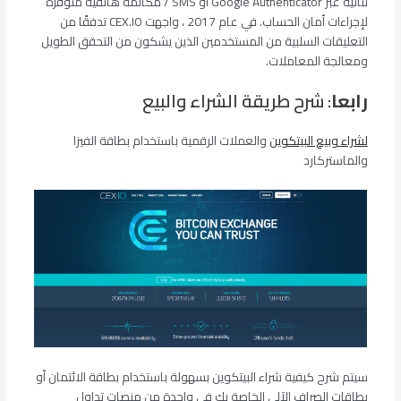
ثنائية عبر Google Authenticator أو SMS / مكالمة هاتفية متوفرة
لإجراءات أمان الحساب. في عام 2017 ، واجهت CEX.IO تدفقًا من
التعليقات السلبية من المستخدمين الذين يشكون من التحقق الطويل
ومعالجة المعاملات.
رابعا
: شرح طريقة الشراء والبيع
لشراء وبيع البيتكوين
والعملات الرقمية باستخدام بطاقة الفيزا
والماستركارد
سيتم شرح كيفية شراء البيتكوين بسهولة باستخدام بطاقة الائتمان أو
بطاقات الصراف الآلي الخاصة بك في واحدة من منصات تداول