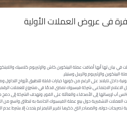
فرة فى عروض العملات الأولية
ة قالت في بيان لها أنها أضافت عملة البيتكوين كاش والإثيريوم كلاسيك واللاي
 البيتكوين والإثيريوم والريبل وستيلر.
ونية داخل تايلاند على الرغم من كونها خيارات قابلة للتطبيق لأزواج التداول و
ئل الاعلام الاجتماعى شركة فيسبوك تمضى قدمًا في مشروع للعملات الرق
تس آب لإرسالها إلى الأصدقاء والعائلة على الفور، وتهدف الشركة إلى دمج 
ت العملات التشفيرية حول بيع عملة الفيسبوك الخاصة به لنطاق واسع من ال
ة تصريحات حوله، والمصادر التي ذكرها تقرير التايمز لم يتحدث إلا بشرط عدم