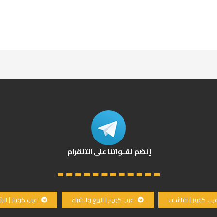
إنضم لقنواتنا على التلقرام
رب كوينز | نقاشات
عرب كوينز | البيع والشراء
عرب كوينز | الر