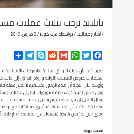
تايلاند ترحب بثلاث عملات مش
/
أخبار ومقالات
/ بواسطة
عرب كوينز
/
2 مارس، 2019
F
T
W
G
R
S
T
ن
a
w
h
m
e
k
e
ش
ذكرت أخبار بأن هيئة الأوراق المالية والبورصات التايلاندي
c
i
a
a
d
y
l
ر
استثمارات عروض العملات الأولية وأزواج التداول إلى جانب عملة
e
p
d
i
t
t
e
وأوضح بيان اللجنة أن هذه الرموز المشفرة لا تعتبر عملة قان
g
e
i
l
s
t
b
وفى مكان آخر، ذكرت صحيفة نيويورك تايمز أن عملاق وسا
وقال التقرير إن فيسبوك تقوم بتطوير عملة لمستخدمى الوا
r
t
A
e
o
وكما ذكر التقرير أن الفيسبوك قد أجرى محادثات مع بورصا
a
p
r
o
وحتى الآن لم تعلن شركة فيسبوك عن المشروع أو الإدلاء بأي
m
p
k
معجب بهذه: