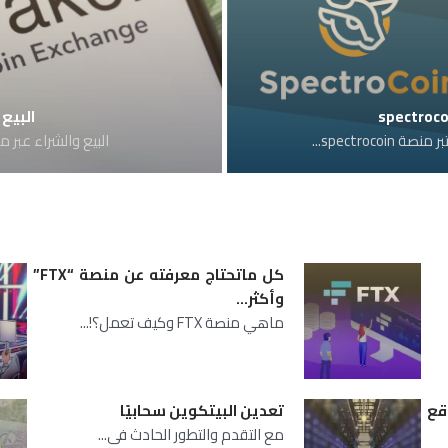
البيع و
البيع والشراء عبر منصة kraken , تستخدم منصة n
كل ماتحتاج معرفته عن منصة “FTX”
وأكثر…
ماهي منصة FTX وكيف تعمل؟!...
ع
تعدين البيتكوين سحابيًا
مع التقدم والتطور الحادث فى...