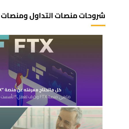
شروحات منصات التداول ومنصات ا
كل ماتحتاج معرفته عن منصة “FTX” وأكثر…
ماهي منصة FTX وكيف تعمل؟! تأسست FTX في ربيع عام...