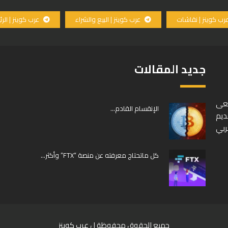
رب كوينز | نقاشات
عرب كوينز | البيع والشراء
عرب كوينز | الر
جديد المقالات
سعى
الإنقسام القادم…
ديم
ربي
كل ماتحتاج معرفته عن منصة “FTX” وأكثر…
جميع الحقوق محفوظة ل
عرب كوينز