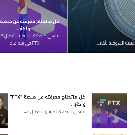
وأكثر…
ماهي منصة FTX وكيف تع
FTX في ربيع عام...
كل ماتحتاج معرفته عن منصة “FTX”
وأكثر…
ماهي منصة FTX وكيف تعمل؟!...