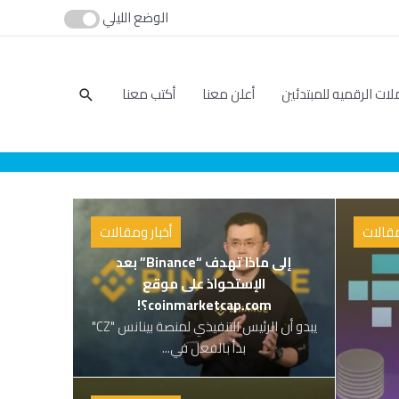
الوضع الليلي
بحث
لات الرقميه للمبتدئين
أعلن معنا
أكتب معنا
مقالات
أخبار ومقالات
إلى ماذا تهدف “Binance” بعد
الإستحواذ على موقع
coinmarketcap.com؟!
يبدو أن الرئيس التنفيذي لمنصة بينانس "CZ"
بدأ بالفعل في...