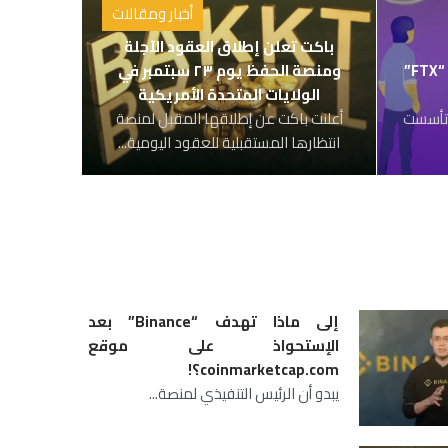
أخبار ومقالات
باكت تعلن إطلاق العقود الآجلة
كل ماتحتاج معرفته عن منصة “FTX”
ومنصة الحفظ يوم ٢٣ سبتمبر في
الولايات المتحدة الأمريكية
مل؟! تأسست
أعلنت باكت عن إطلاقها المقبل لمنصة
انتظارها المستقبلية للعقود اليومية...
إلى ماذا تهدف “Binance” بعد
الإستحواذ على موقع
coinmarketcap.com؟!
يبدو أن الرئيس التنفيذي لمنصة...