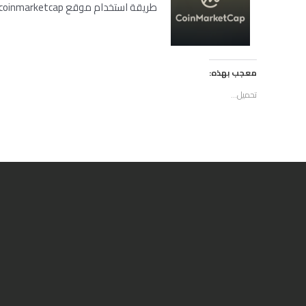
طريقة استخدام موقع coinmarketcap ,...
معجب بهذه:
تحميل...