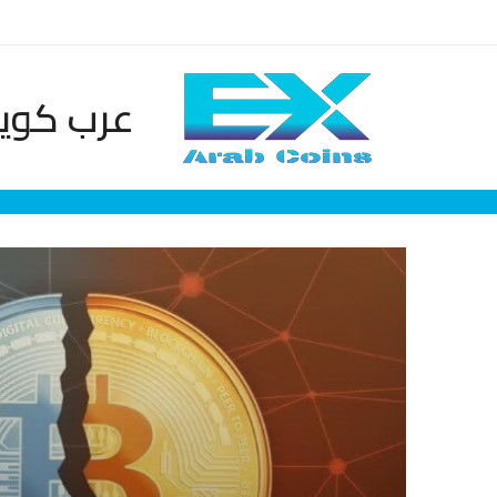
خطي
لى
لمحتوى
عرب كوين