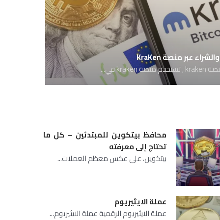
الشراء عبر منصة KraKen
krake في...
محافظ بيتكوين للمبتدئين – كل ما
تحتاج إلى معرفته
بيتكوين، على عكس معظم العملات...
عملة الايثيريوم
عملة الايثيريوم الرقمية عملة الايثيريوم...