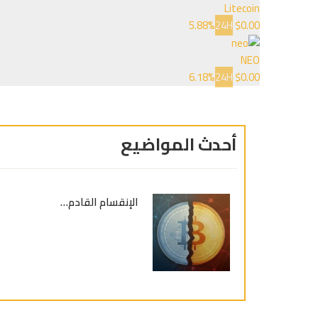
Litecoin
5.88%
24H
$0.00
NEO
6.18%
24H
$0.00
أحدث المواضيع
الإنقسام القادم…