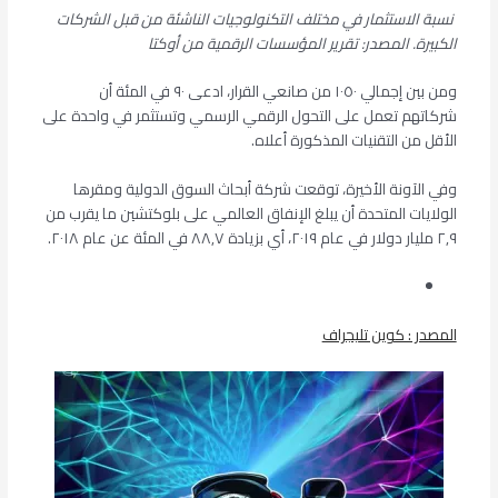
نسبة الاستثمار في مختلف التكنولوجيات الناشئة من قبل الشركات
الكبيرة. المصدر: تقرير المؤسسات الرقمية من أوكتا
ومن بين إجمالي ١٠٥٠ من صانعي القرار، ادعى ٩٠ في المئة أن
شركاتهم تعمل على التحول الرقمي الرسمي وتستثمر في واحدة على
الأقل من التقنيات المذكورة أعلاه.
وفي الآونة الأخيرة، توقعت شركة أبحاث السوق الدولية ومقرها
الولايات المتحدة أن يبلغ الإنفاق العالمي على بلوكتشين ما يقرب من
٢,٩ مليار دولار في عام ٢٠١٩، أي بزيادة ٨٨,٧ في المئة عن عام ٢٠١٨.
المصدر : كوين تليجراف