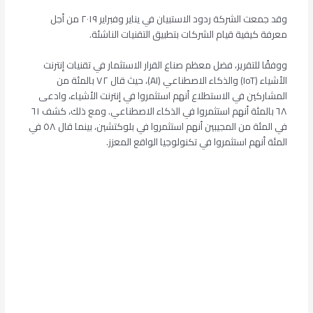
وقد جمعت الشركة ردود الاستبيان في يناير وفبراير ٢٠١٩ من أجل
معرفة كيفية قيام الشركات بتطبيق التقنيات الناشئة.
ووفقًا للتقرير، فضل معظم صناع القرار الاستثمار في تقنيات إنترنت
الأشياء (IoT) والذكاء الاصطناعي (AI)، حيث قال ٧٢ بالمئة من
المشاركين في الاستطلاع أنهم استثمروا في إنترنت الأشياء، وادعى
٦٨ بالمئة أنهم استثمروا في الذكاء الاصطناعي. ومع ذلك، كشف ٦١
في المئة من المجيبين أنهم استثمروا في بلوكتشين، بينما قال ٥٨ في
المئة أنهم استثمروا في تكنولوجيا الواقع المعزز.