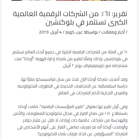
تقرير: ٦١٪ من الشركات الرقمية العالمية
الكبرى تستثمر في بلوكتشين
/
أخبار ومقالات
/ بواسطة
عرب كوينز
/
4 أبريل، 2019
٦١ في المئة من الشركات الرقمية البارزة في جميع أنحاء العالم تستثمر
في بلوكتشين، وذلك وفقًا لتقرير من شركة إدارة الهوية “أوكتا” تمت
مشاركته مع كوينتيليغراف يوم ٢ أبريل.
وقد أصدرت شركة أوكتا التي تتخذ من سان فرانسيسكو مقرًا لها،
دراسة استقصائية عن الاتجاهات الجديدة في التطورات التكنولوجية
والفرص التجارية لأكبر الشركات في العالم.
وفي أول تقرير لها بعنوان “تقرير المؤسسات الرقمية”، قامت أوكتا
باستطلاع ١٠٥٠ من صناع القرار في مجال تكنولوجيا المعلومات والأمن
والهندسة من شركات عالمية ذات إيرادات لا تقل عن مليار دولار.
وأوضحت أوكتا أنه تم تعريف صانعي القرار على أنهم الأشخاص في
الشركة “المسؤولين عن اتخاذ قرارات شراء التكنولوجيا”.