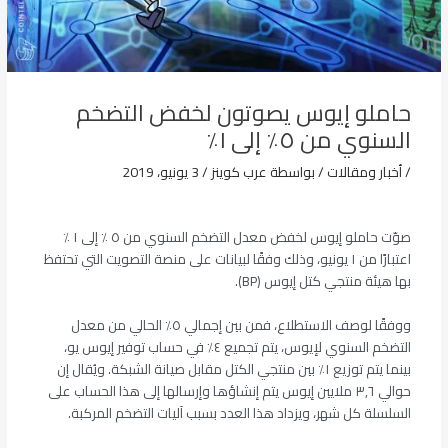
حاملو إيوس يصوتون لخفض التضخم
السنوي من ٥٪ إلى ١٪
/
أخبار ومقالات
/ بواسطة
عرب كوينز
/
3 يونيو، 2019
صوّت حاملو إيوس لخفض معدل التضخم السنوي من ٥ ٪ إلى ١ ٪
اعتبارًا من ١ يونيو، وذلك وفقًا لبيانات على منصة التصويت التي تحتفظ
بها هيئة منتجي كتل إيوس (BP).
ووفقًا لوصف الاستطلاع، فمن بين إجمالي ٥٪ الحالي من معدل
التضخم السنوي لإيوس، يتم تجميع ٤٪ في حساب توفير إيوس يو،
بينما يتم توزيع ١٪ بين منتجي الكتل مقابل صيانة الشبكة. ويُقال إن
حوالي ٣,٦ ملايين إيوس يتم إنشاؤها وإرسالها إلى هذا الحساب على
السلسلة كل شهر، ويزداد هذا العدد بسبب آليات التضخم المركبة.