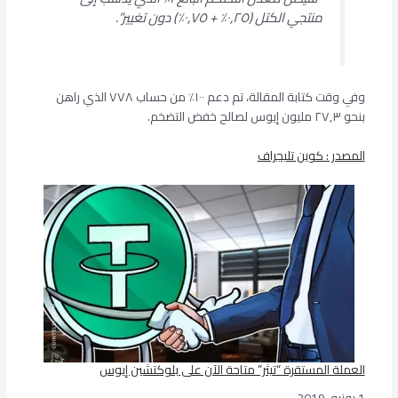
منتجي الكتل (٠,٢٥٪ + ٠,٧٥٪) دون تغيير”.
وفي وقت كتابة المقالة، تم دعم ١٠٠٪ من حساب ٧٧٨ الذي راهن
بنحو ٢٧,٣ مليون إيوس لصالح خفض التضخم.
المصدر : كوين تليجراف
العملة المستقرة “تيثر” متاحة الآن على بلوكتشين إيوس