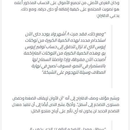
وكان الغرض الأصلي من تجميع الأموال على الحساب المذكور أعلاه
هو تصويت المجتمع على كيفية إنفاقه أو حتى حرقه. ومع ذلك،
يدعي الاقتراح:
“ومع ذلك، فقد مرت ٨ أشهر ولا يوجد حتى الآن
استخدام محدد لهذه الكمية الكبيرة من توكنات
إيوس التي لا تزال تتدفق إلى حساب توفير إيوس
يو. وهذه الكمية الكبيرة من التوكنات المتراكمة
أصبحت الآن مفرطة، وإذا واصلنا السماح لها
بالاستمرار في النمو، فسوف تصبح في نهاية
المطاف وسيلة للهجوم على الشبكة.”
ويشير مؤلف وصف الاقتراح إلى أنه “آن الأوان لإيقاف الضغط وخفض
مستوى التضخم إلى أسفل”. وأخيرًا، يشير النص أيضًا إلى أن تنفيذ معدل
التضخم الجديد لن يكون له أي تأثير على أرباح منتجو الكتل:
“سيظل معدل التضخم البالغ ١٪ الذي يذهب إلى