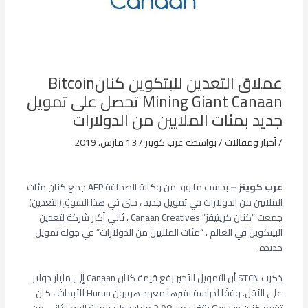
عملاق التعدين للبتكوين كنانBitcoin
Mining Giant Canaan تحصل على تمويل
جديد بمئات الملايين من الدولارات
/
أخبار ومقالات
/ بواسطة
عرب كوينز
/
13 مارس، 2019
عرب كوينز –
بحسب ما ورد من وكالة الصحافة AFP جمع كنان مئات
الملايين من الدولارات في تمويل جديد ، حتى في هذا السوق(التعدين)
جمعت “كنان كريتيفز” Canaan Creatives ، ثاني أكبر شركة لتعدين
البيتكوين في العالم ، “مئات الملايين من الدولارات” في جولة تمويل
جديدة.
ذكرت STCN أن التمويل الأخير رفع قيمة كنان Canaan إلى مليار دولار
على الأقل. وفقًا لدراسة نشرها معهد هورون Hurun للأبحاث ، كان