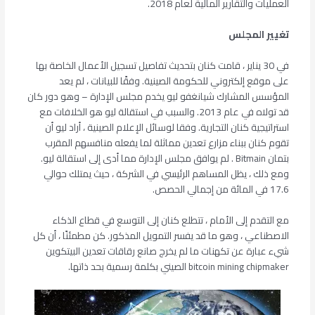
العمليات والتقارير المالية لعام 2018.
تغيير المجلس
في 30 يناير ، قامت كنان بتحديث تفاصيل تسجيل الأعمال الخاصة بها
على موقع إلكتروني للحكومة الصينية. وفقًا للبيانات ، لم يعد
المؤسس المشارك شيانغفو ليو يخدم مجلس الإدارة – وهو دور كان
قد تولاه في عام 2013. والسبب في استقالة ليو هو الخلافات مع
استراتيجية كنان التجارية. وفقا لوسائل الإعلام الصينية ، أراد ليو أن
تقوم كنان ببناء مزارع تعدين مماثلة لما يفعله منافسهم المقرب
بتمان Bitmain . لم يوافق مجلس الإدارة مما أدى إلى استقالة ليو.
ومع ذلك ، يظل المساهم الرئيسي في الشركة ، حيث يمتلك حوالي
17.6 في المائة من إجمالي الحصص.
مع التقدم إلى الأمام ، تتطلع كنان إلى التوسع في قطاع الذكاء
الاصطناعي ، وهو ما قد يفسر التمويل المذكور. كن مطمئنًا ، أن كل
شيء عبارة عن تكهنات ما لم يخرج صانع رقاقات تعدين البيتكوين
bitcoin mining chipmaker الصيني بكلمة رسمية بحد ذاتها.