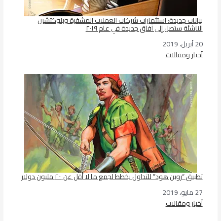
بيانات جديدة: استثمارات شركات العملات المشفرة وبلوكتشين
الناشئة ستصل إلى آفاق جديدة في عام ٢٠١٩
20 أبريل، 2019
التاريخ
أخبار ومقالات
في ما يتعلق بما يأتي
تطبيق “روبن هود” للتداول يخطط لجمع ما لا أقل عن ٢٠٠ مليون دولار
27 مايو، 2019
التاريخ
أخبار ومقالات
في ما يتعلق بما يأتي