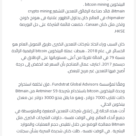
البيتكوين bitcoin mining .
Bitmain، قائد صناعة الرقائق التعدين التشفير crypto mining
chipmaker في العالم كان يحاول الظهور علانية فى هونج كونج.
ولكن مثل كنان Canaan ، خضعت قائمة الشركة على حل البورصة
HKSE.
كان السبب وراء اتخاذ شركات التعدين الكبرى طريق التمويل العام هو
الخسائر. في عام 2018 ، هبطت عملة البيتكوين bitcoin الرقمية الرائدة
بنسبة 79 في المائة تقريبًا من أعلى مستوياتها على الإطلاق في
ديسمبر 2017. اعترف عمال المناجم بأن السعر قد انخفض إلى درجة
أصبح فيها التعدين غير مربح للبعض.
وفقًا لمؤسسة Fundstrat Global Advisors ، فإن تكلفة استخراج
وحدة البيتكوين bitcoin باستخدام شريحة Antminer S9 من Bitmain
كانت تقارب 7000 دولار ، وهو ما يقل بنحو 3000 دولار عن معدل
بيتكوين الحالي.
أدت هذه الحالة إلى إغلاق شركات التعدين الصغيرة والمتوسطة في
جميع أنحاء العالم. وفي الوقت نفسه ، حاولت الشركات الكبرى مثل
Bitmain معالجة الوضع من خلال تقليص حجم العمليات والموارد
البشرية . في الوقت نفسه ، ظلت كنان شديدة السرية بشأن سجلات