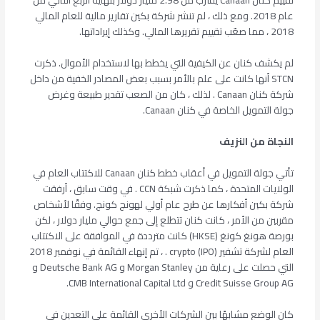
تقييم كنان Canaan يقترب من 2.98 مليار دولار بنهاية الربع الثاني من
عام 2018. ومع ذلك ، لم تنشر شركة بكين تقارير مالية للعام المالي
2018 ، مما صعّب تقييم تقريرها المالي. وكذلك إيراداتها.
لم يكشف كنان عن الكيفية التي يخطط بها لاستخدام الأموال. ذكرت
STCN أنها كانت على علم بالأمر بسبب بعض المصادر الخفية من داخل
شركة كنان Canaan . لذلك ، كان من الصعب تقدير طبيعة وغرض
جولة التمويل الخاصة في كنان Canaan.
النجاة من النزيف
تأتي جولة التمويل في أعقاب خطط كنان Canaan للاكتتاب العام في
الولايات المتحدة ، كما ذكرت شبكة CCN . في وقت سابق ، أرفقت
شركة بكين أفكارها عن طرح عام أولي لهونج كونج. وفقًا لأشخاص
مقربين من الأمر ، كانت كنان تتطلع إلى جمع حوالي مليار دولار ، لكن
بورصة هونغ كونغ (HKSE) كانت مترددة في الموافقة على الاكتتاب
العام لشركة تشفير (IPO) crypto . ، تم إنهاء القائمة في نوفمبر 2018
التي حصلت على رعاية من Morgan Stanley و Deutsche Bank AG و
Credit Suisse Group AG و CMB International Capital Ltd.
كان الوضع مشابهًا بين الشركات الأخرى القائمة على التعدين في