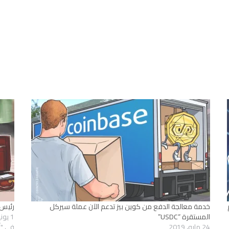
م
خدمة معالجة الدفع من كوين بيز تدعم الآن عملة سيركل
رئيس 
المستقرة “USDC”
1 يونيو، 2019
24 مايو، 2019
في "أ