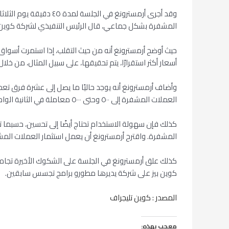
g
e
i
l
s
t
b
وقد أجرى أرمسترونغ ف
المشفرة بشكل جماعي، قال الرئيس التنفيذي لشركة كوين بيز
r
t
A
e
o
a
p
r
o
حيث أوضح أرمسترونغ أنه من حيث التقلب، إذا استمرت أسواق 
m
p
k
أسعار أكثر استقرارًا، يتم تحقيقها، على سبيل المثال، من خ
وأضاف أرمسترونغ أنه يوجد حاليًا ما يصل إلى عشرة فرق ت
العملات المشفرة إلى ٥٠٠ وحتى ٥٠٠٠ معاملة في الثانية الواحدة وتبدأ العمل بأحجام فيزا وباي بال.
كذلك فإن سهولة الاستخدام تحتاج أيضًا إلى تحسين، حسبما تا
المشفرة. واقترح أرمسترونغ أن يعمل استثمار العملات المش
كذلك علق أرمسترونغ في الجلسة على الشكوك الأخيرة تجاه ك
كوين بيز على شركة يديرها مطورو برامج تجسس سابقين.
المصدر : كوين تليجراف
معجب بهذه: