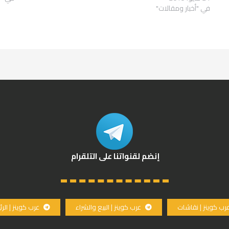
في "أخبار ومقالات"
إنضم لقنواتنا على التلقرام
رب كوينز | نقاشات
عرب كوينز | البيع والشراء
عرب كوينز | الر