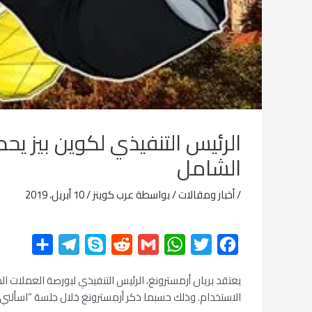
الرئيس التنفيذي لكوين بيز يح
الشامل
/
أخبار ومقالات
/ بواسطة
عرب كوينز
/
10 أبريل، 2019
F
T
W
G
R
S
T
ن
a
w
h
m
e
k
e
ش
يعتقد بريان أرمسترونغ، الرئيس التنفيذي لبورصة العملات ال
c
i
a
a
d
y
l
ر
الاستخدام. وذلك حسبما ذكر أرمسترونغ خلال جلسة “اسألني أي شيء” (AMA) المباشر
e
p
d
i
t
t
e