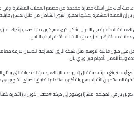
ي الجلسة لمدة ٤٥ دقيقة يوم الثلاثاء، حيث أجاب على أسئلة مختارة مقدمة من مجتمع العملات ا
 إن العملة المشفرة يمكنها تحقيق التبني الشامل من خلال تحسين قابلية الت
العملات المشفرة في التحول بشكل كبير، فسيكون من الصعب إشراك المزيد من ا
لال عملات مستقرة، والمزيد من حالات الاستخدام لجذب الناس.
عمل على حلول قابلية التوسع، مثل شبكة البرق المسرّعة، لتحسين سرعة معا
بع أرمسترونغ حديثه. حيث قال إنه يوجد حاليًا العديد من الخطوات التي يحتاج
فرة للمستثمرين الأفراد بسهولة أكبر، باستخدام التطبيق الصيني الشهير وي
وين بيز في المجتمع، مشيرًا بوضوح إلى حركة #حذف_كوين بيز الأخيرة كمثال.