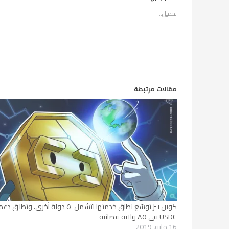
تحميل...
مقالات مرتبطة
كوين بيز توسّع نطاق خدمتها لتشمل ٥٠ دولة أخرى، وتطلق دع
USDC في ٨٥ ولاية قضائية
16 مايو، 2019