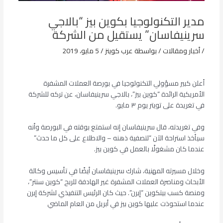
مدير التكنولوجيا بكوين بيز “بالاجي
سرينيفاسان” يستقيل من الشركة
/
أخبار ومقالات
/ بواسطة
عرب كوينز
/
5 مايو، 2019
أعلن كبير مسؤولي التكنولوجيا في بورصة العملات المشفرة
الأمريكية الرائدة “كوين بيز”، بالاجي سرينيفاسان، عن تركه للشركة
في تغريدة على تويتر يوم ٣ مايو.
وفي تغريدته، قال سرينيفاسان إنه استمتع بوقته في البورصة وأنه
سيأخذ استراحة الآن “لتصفية ذهنه – والاطلاع على كل ما حدث”
عندما كان مشغولًا بالعمل في كوين بيز.
وخلال مسيرته المهنية، شارك سرينيفاسان أيضًا في تأسيس وكالة
الأبحاث ومناصرة العملات المشفرة غير الهادفة للربح “كوين سنتر”،
ومنصة كسب بيتكوين “إيرن”. حيث كان الرئيس التنفيذي لشركة إيرن
عندما استحوذت عليها كوين بيز في أبريل من العام الماضي