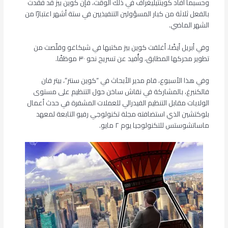
وحسبما أفاد كوينتيليغراف في ذلك الوقت، فإن كوين بيز قد فقدت
بالفعل ثلاثة من كبار المسؤولين التنفيذيين في ستة أشهر اعتبارًا من
الشهر الماضي.
وفي أبريل أيضًا، أغلقت كوين بيز مكتبها في شيكاغو وقلّصت من
تطوير محركها المطابق، وأُفيد عن تسريح نحو ٣٠ موظفًا.
وفي هذا الأسبوع، قام مدير الأبحاث في “كوين سنتر”، بيتر فان
فالكنبرغ، بالمشاركة في نقاش ساخن حول التنظيم على مستوى
الولايات مقابل التنظيم الفيدرالي للعملات المشفرة في حدث أعمال
بلوكتشين الذي استضافته مجلة تكنولوجي رفيو التابعة لمعهد
ماساتشوستس للتكنولوجيا يوم ٢ مايو.