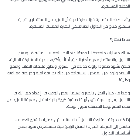
الخطية المستقرة.
وتُعد هذه الاحتمالية خبرًا عظيمًا حيث أن المزيد من الاستثمار والتجارة
سيخلق مناخ من التداول الديناميكي لتجارة العملات المشفرة.
ماذا تختار؟
هناك مسارات متعددة لنا جميعًا عند النظر للعملات المشفرة.. ويعتبر
التداول والاستثمار معهم أكثر الطرق أمانًا وأكثرها ربحية للمشاركة المالية،
فنحن نشهد صعودًا لزاوية جديدة في السوق وتظهر علامات التقلب والنمو
الشديد ولهذا من الممكن الاستفادة من ذلك بطريقة آمنة وحريصة ومُراقبة
بعناية!
وهذا من خلال التحلي بالصبر واستثمار بعض الوقت في إعداد مهاراتك في
التداول وحينها سوف ترى أرباحًا صافية كبيرة بالإضافة إلى معرفة المزيد عن
هذه التكنولوجيا المذهلة بمرور الوقت.
إذا كنت مهتمًا بمتابعة التداول أو الاستثمار في عمليات تشفير العملات،
فانتقل إلى المرحلة الأخيرة (الفصل الرابع) حيث سنستعرض سويًا بعض
أساسيات التداول..