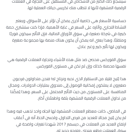
سيشجع ذلك الكثير من الأشخاص في المستقبل على التجارة في العملات
الرقمية المشفرة لأنها لا تتطلب منك تكريس حياتك العملية لها.
حساسية الأسعار هي خاصية أخرى يمكن أن تؤثر على الأسواق، ويعتبر
النشاط التجاري وآثاره على السعر في غاية الأهمية. فإذا كنت ستشتري حصة
كبيرة في شركة صغيرة في سوق الأوراق المالية، فإن التأثير سيكون فوريًا
ومتقلبًا. وهذا يعني انه يمكن أن يكون هناك منصة بها مجموعة صغيرة
ويكون لها تأثير كبير وغير عادل.
سوق الفوركس محصن ضد مثل هذه الأشياء وتجارة العملات الرقمية هي
نفسها محصنة كذلك وإن لم تكن في مستوى الفوركس.
هذا يُتيح قليلا من الاستقرار الذي نحبه ونرتاح له! فنحن متداولون فرديون
صغيرون لا يملكون إمكانية الوصول إلى صندوق بمليارات الدولارات. ومجال
المنافسة على المستوى من حيث التأثير المحتمل على السعر، وهذا يُمكّننا
من تداول العملات الرقمية المشفرة بثقة واطمئنان أكثر.
في الماضي، كانت معظم العملات المشفرة لها اتجاه واحد تذهب فيه وهذا
لم يكن يُتيح مجالا للعديد من فرص التداول، ولحسن الحظ، أنه في أعقاب
ارتفاع العديد من العملات في ديسمبر 2017 شهدنا تغيرات واضحة في
سوق العملات وظهر منحنى وتوجه جديد له.