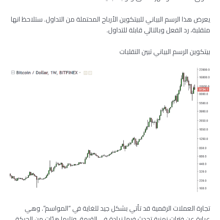
يعرض هذا الرسم البياني للبيتكوين الأرباح المحتملة من التداول. ستلاحظ انها
متقلبة، رد الفعل وبالتالي قابلة للتداول.
بيتكوين الرسم البياني تبين التقلبات
تجارة العملات الرقمية قد تأتي بشكل جيد للغاية في “المواسم”. وهي
عبارة عن فترات زمنية تحدث فيها زيادة في القيمة، وتليها هبّات من الحركة