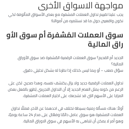
مواجهة الاسواق الأخرى
يجب علينا تقييم تداول العملات المشفرة مع بعض الأسواق المألوفة لكي
نكون واقعيين حول ما قد نستثمره من أموالنا!
سوق العملات المُشفرة أم سوق الأو
راق المالية
الجديد أم القديم؟ سوق العملات الرقمية المُشفرة ضد سوق الأوراق
المالية؟
سؤال صعب – أو ربما ليس كذلك إذا نظرنا له بشكل تحليلي دقيق.
تداول العملات الرقمية جديد ولا يزال يكتشف نفسه، وهذا صحيح. لكن على
الرغم من كونه يمثل العصر الجديد إلا أن التداول التجريبي يُظهر بالفعل بعض
المزايا على الأسهم التي قد تشجعك على اختيار العملات المشفرة.
أولاً؛ هناك مسألة زمنية بسيطة تختلف في احدهما عن الآخر، فمثلًا تداول
العملات المشفرة هو سوق عامل دائمًا وفعّال على مدار 24 ساعة يوميًا،
وهو أمر لا يمكن أن تتباهى به الأسهم في سوق الاوراق المالية.