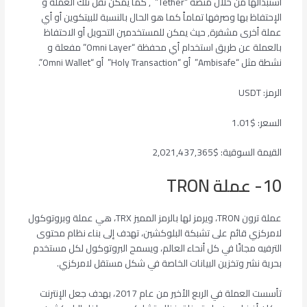
استبدالها من خلال منصة “Tether” , كما يمكن نقل تلك العملة و
الإحتفاظ بها وصرفها تماماً كما هو الحال بالنسبة للبيتكوين أو أي
عملة أخرى مشفرة, حيث يمكن للمستخدمين التحويل أو الاحتفاظ
بالعملة عن طريق استخدام أي محفظة “Omni Layer” مفعلة و
نشطة مثل “Ambisafe” أو “Holy Transaction” أو “Omni Wallet”.
الرمز: USDT
السعر: $1.01
القيمة السوقية: $2,021,437,365
10- عملة TRON
عملة ترون TRON، ويرمز لها بالرمز المميز TRX، هي عملة وبروتوكول
لامركزي قائم على تشبكة البلوكشين، تهدف إلى بناء نظام محتوى
الترفيه مجانًا في كل أنحاء العالم، ويسمح البروتوكول لكل مستخدم
بحرية نشر وتخزين البيانات الخاصة في شكل مستقل لامركزي.
تأسست العملة في الربع الأخير من عام 2017، بهدف جعل الإنترنت