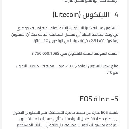
الرقمية حيث إنها تنمو بشكل متزايد.
4- الليتكوين (Litecoin)
الليتكوين مشابه كثيرا للبيتكوين، إلا أنه يختلف عنه إختلاف جوهري
في وقت معالجة الكتلة أي تسجيل المعاملة المالية حيث أن الليتكوين
يستغرق فقط 2.5 دقيقة ، بينما في البيتكوين 10 دقائق
القيمة السوقية لعملة الليتكوين هي $3,756,069,108
وبلغ سعر الليتكوين الواحد $61.66ورمز العملة في منصات التداول
هو LTC.
5- عملة EOS
شبكة EOS عبارة عن منصة جاهزة للتطبيقات، تتيح للمطورين الدخول
إلى نظام مصادقة كامل المواصفات. تأتي حسابات المستخدمين
المزوّدة بمستويات أذونات مختلفة، بالإضافة إلى بيانات المستخدم