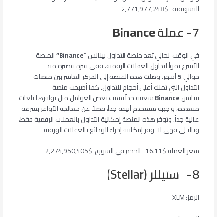
التسويقية $2,771,977,248
7- عملة
Binance
في الوقت الحالي تعد منصة التداول بينانس “
Binance”
المنصة
الأسرع نمواً لتداول العملات الرقمية. ففي فترة قصيرة منذ
حوالي
5
أشهر، وصلت هذه المنصة إلى المركز العاشر بين منصات
التداول التي تملك أعلى أحجام للتداول. كما أصبحت منصة
بينانس
Binance
شعبية جداً بسبب بعض العوامل مثل توافرها بلغات
متعددة، واجهة مستخدم أنيقة جداً، فضلاً عن معالجة الأوامر بسرعة
عالية جداً. وتوفر هذه المنصة إمكانية التداول بالعملات الرقمية فقط،
وبالتالي فهي لا توفر إمكانية إجراء الودائع بالعملات الورقية
سعر العملة $16.11 الحجم في السوق $2,274,950,405
8- ستيللر (Stellar)
الرمز: XLM