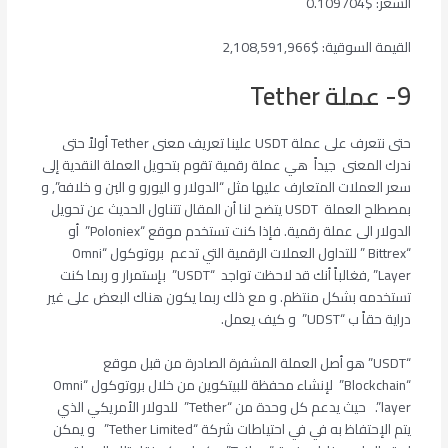
السعر: $0.109704
القيمة السوقية: $2,108,591,966
9- عملة Tether
حتى نتعرف على عملة USDT علينا تعريف معنى Tether أولاً حتى
ندرك المعنى جيداً هي عملة رقمية تقوم بتحويل العملة النقدية إلى
سعر العملات المتعارف عليها مثل “الدولار و اليورو و الين و خلافه”, و
بمصطلح العملة USDT يتضح لنا أن المقال تتناول الحديث عن تحويل
الدولار الى عملة رقمية. فإذا كنت تستخدم موقع “Poloniex” أو
“Bittrex ” للتداول العملات الرقمية التي تدعم بروتوكول “Omni
Layer” ,فغالباً أنك قد لاحظت تواجد “USDT” بإستمرار و ربما كنت
تستخدمه بشكل منتظم. و مع ذلك ربما يكون هناك البعض على غير
دراية حقاً ب “UDST” و كيف يعمل.
“USDT” هو أصل العملة المشفرة الصادرة من قبل موقع
“Blockchain” لإنشاء محفظة للبيتكوين من خلال بروتوكول “Omni
layer”. حيث يدعم كل وحدة من “Tether” للدولار الأمريكي الذي
يتم الإحتفاظ به في في احتياطات شركة “Tether Limited” و يمكن