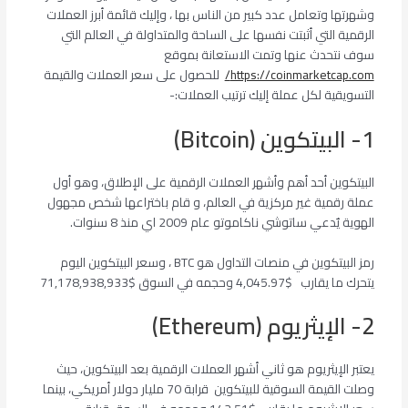
وشهرتها وتعامل عدد كبير من الناس بها ، وإليك قائمة أبرز العملات
الرقمية التي أثبتت نفسها على الساحة والمتداولة في العالم التي
سوف نتحدث عنها وتمت الاستعانة بموقع
https://coinmarketcap.com/
للحصول على سعر العملات والقيمة
التسويقية لكل عملة إليك ترتيب العملات:-
1- البيتكوين (Bitcoin)
البيتكوين أحد أهم وأشهر العملات الرقمية على الإطلاق، وهو أول
عملة رقمية غير مركزية في العالم، و قام باختراعها شخص مجهول
الهوية يٌدعي ساتوشي ناكاموتو عام 2009 اي منذ 8 سنوات.
رمز البيتكوين في منصات التداول هو BTC ، وسعر البيتكوين اليوم
يتحرك ما يقارب $4,045.97 وحجمه في السوق $71,178,938,933
2- الإيثريوم (Ethereum)
يعتبر الإيثريوم هو ثاني أشهر العملات الرقمية بعد البيتكوين، حيث
وصلت القيمة السوقية للبيتكوين قرابة 70 مليار دولار أمريكي، بينما