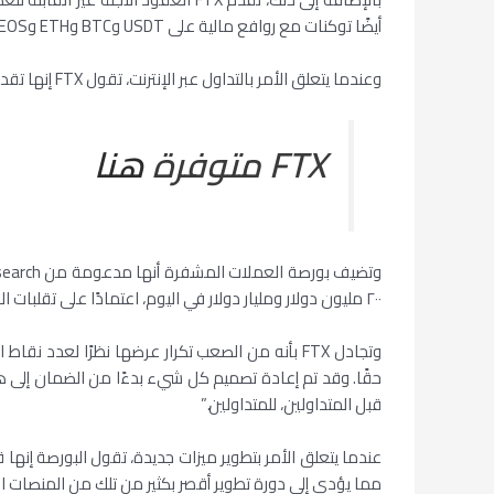
أيضًا توكنات مع روافع مالية على USDT وBTC وETH وEOS وXRP برافعة -١ و+٣ و-٣، مما يسمح للمستخدمين بوضع صفقات تتطلب عادةً نشر ضمانات دون القيام بذلك.
وعندما يتعلق الأمر بالتداول عبر الإنترنت، تقول FTX إنها تقدم “بعضًا من أضيق الهوامش في الصناعة” على الرغم من السوق الهابطة الأخيرة والمجال التنافسي بفضل نظام طلب التسعير الآلي.
FTX متوفرة
هنا
٢٠٠ مليون دولار ومليار دولار في اليوم، اعتمادًا على تقلبات السوق.
وتجادل FTX بأنه من الصعب تكرار عرضها نظرًا لعدد نقاط البيع الفريدة التي تعتمد على خبرة Alameda. ويضيف ملخص
حقًا. وقد تم إعادة تصميم كل شيء بدءًا من الضمان إلى ه
قبل المتداولين، للمتداولين.”
مما يؤدي إلى دورة تطوير أقصر بكثير من تلك من المنصات الأ