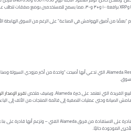
وتضيف بورصة العملات المشفرة أنها مدعومة من Alameda Research، التي تدعي أنها أصبحت “واحد
تقرير الإصدار ا
امش الصيانة وحتى عمليات التصفية إلى قائمة المنتجات من الألف إلى اليا
عندما يتعلق الأمر بتطوير ميزات جديدة، تقول البورصة إنها قادرة عل
خرى الموجودة حاليًا.