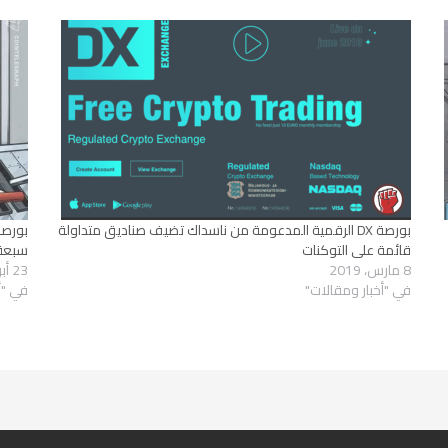
بورصة DX الرقمية المدعومة من ناسداك تضيف صناديق متداولة
بورصة 
قائمة على التوكنات
سبعة 
8 مارس، 2019
23 أبريل، 2019
في "أخبار ومقالات"
في "أ