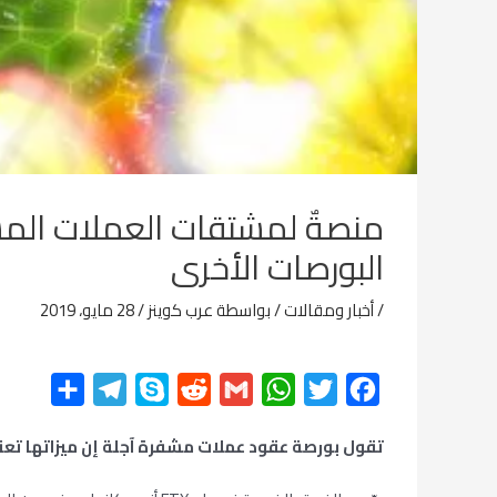
منصةٌ لمشتقات العملات المش
البورصات الأخرى
/
أخبار ومقالات
/ بواسطة
عرب كوينز
/
28 مايو، 2019
F
T
W
G
R
S
T
ن
a
w
h
m
e
k
e
ش
تقول بورصة عقود عملات مشفرة آجلة إن ميزاتها تعني
c
i
a
a
d
y
l
ر
e
p
d
i
t
t
e