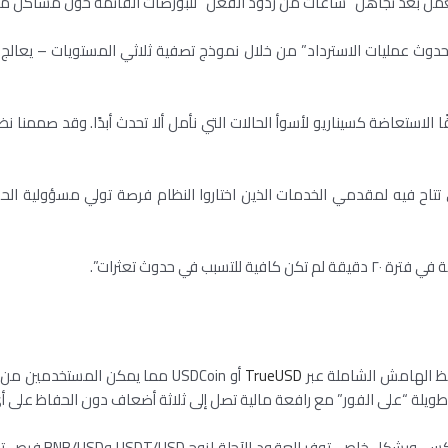
ة حدوث عمليات الاسترداد” من خلال نموذج تصفية ثلاثي المستويات – يعالج 
ضحت البورصة: “لا ترى FTX حقًا الاستعاضة كسيناريو لأسوأ الحالات التي نأمل ألا تحدث أبد
تتاح فيه لمقدمي الخدمات الذين اختاروا النظام فرصة تولي مسؤولية الحس
TrueUSD
أو USDCoin مما يمكن المستخدمي
ويلة “على الفور” مع رافعة مالية تصل إلى ثلاثة أضعاف دون الحفاظ على