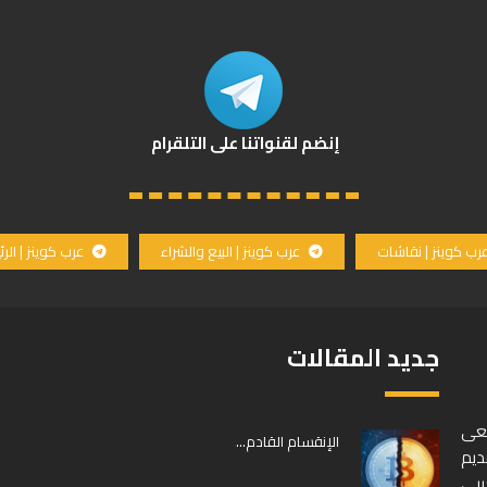
إنضم لقنواتنا على التلقرام
رب كوينز | نقاشات
عرب كوينز | البيع والشراء
عرب كوينز | الر
جديد المقالات
سعى
الإنقسام القادم…
ديم
ربي