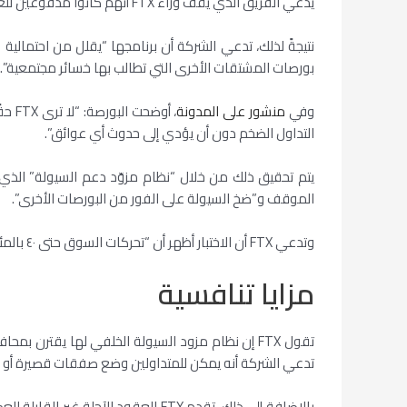
يدّعي الفريق الذي يقف وراء FTX أنهم كانوا مدفوعين للعمل بعد تجاهل “ساعات من ردود الفعل” للبورصات القائمة حول مشاكل منتجاتها.
g
e
i
l
s
t
b
نتيجةً لذلك، تدعي الشركة أن برنامجها “يقلل من احتمالي
r
t
A
e
o
بورصات المشتقات الأخرى التي تطالب بها خسائر مجتمعية”.
a
p
r
o
m
p
k
وفي
منشور على المدونة
، أو
التداول الضخم دون أن يؤدي إلى حدوث أي عوائق”.
يتم تحقيق ذلك من خلال “نظام مزوّد دعم السيولة” الذي 
الموقف و”ضخ السيولة على الفور من البورصات الأخرى”.
وتدعي FTX أن الاختبار أظهر أن “تحركات السوق حتى ٤٠ بالمئة في فترة ٢٠ دقيقة لم تكن كافية للتسبب في حدوث تعثرات”.
مزايا تنافسية
تقول FTX إن نظام مزود السيولة الخلفي لها يقترن بمحافظ الهامش الشاملة عبر
تدعي الشركة أنه يمكن للمتداولين وضع صفقات قصيرة أو ط