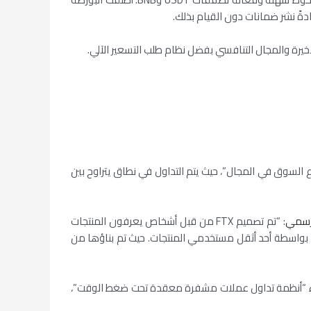
ة من أكبر مزودي السيولة وصناع السوق في المجال”، حيث يتم التداول في نطاق يتراوح بين
لرسمي
: “تم تصميم FTX من قبل أشخاص يعرفون المنتجات
ء بواسطة أحد أثقل مستخدمي المنتجات. حيث تم بناؤها من
ى الاستفادة من فريق Alameda الفني – وتزعم أنها قادرة على بناء “أنظمة تداول عملات مشفرة معقدة تحت ضغط الوقت”،