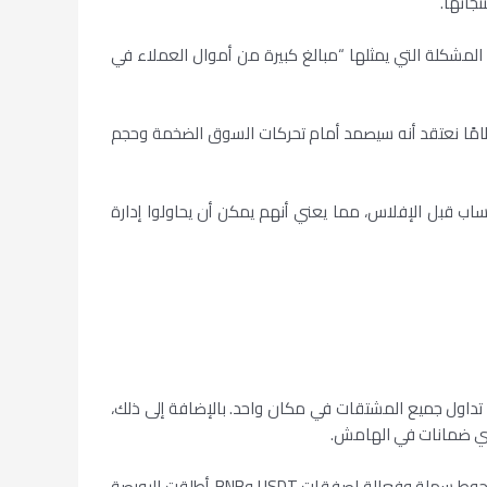
المشكلة التي يمثلها “مبالغ كبيرة من أموال العملاء في
ًا. وقد صممنا نظامًا نعتقد أنه سيصمد أمام تحركات السوق الضخمة وحجم
اب قبل الإفلاس، مما يعني أنهم يمكن أن يحاولوا إدارة
ن من تداول جميع المشتقات في مكان واحد. بالإضافة إلى ذلك،
 أي ضمانات في الهامش.
بالإضافة إلى ذلك، تقدم FTX العقود الآجلة غير القابلة للعكس. وبشكل خاص، توفر العقود الآجلة لزوج USDT/USD وBNB/USD فرص تحوط سهلة وفعالة لصفقات USDT وBNB. أطلقت البورصة