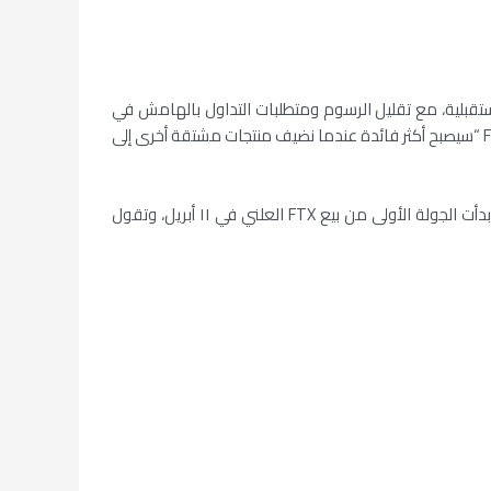
قبلية، مع تقليل الرسوم ومتطلبات التداول بالهامش في
وقت واحد. وتقول الشرة الناشئة أيضًا إنه يمكن لحاملي الحسابات الاستفادة من فروق أسعار منخفضة للتداول عبر الإنترنت، وأن توكن FTT “سيصبح أكثر فائدة عندما نضيف منتجات مشتقة أخرى إلى
كما تقول البورصة إن فريقها يتمتع بخلفية غنية، مستمدًا من شركات وول ستريت وشركات التكنولوجيا الكبرى مثل فيسبوك وغوغل. بدأت الجولة الأولى من بيع FTX العلني في ١١ أبريل، وتقول