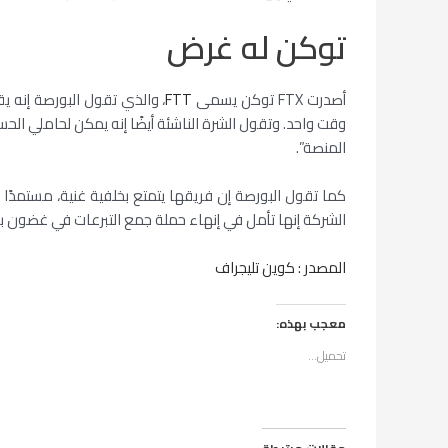
توكن له غرض
أصدرت FTX توكن يسمى
FTT
، والذي تقول البورصة إنه 
المنصة”.
الشركة إنها تأمل في إنهاء حملة جمع التبرعات في غضون 
المصدر : كوين تليجراف
معجب بهذه:
تحميل...