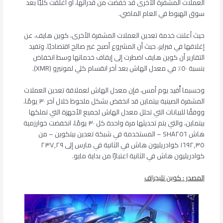
العملات المشفرة الأخرى قد خفضت من قدراتها، أو أغلقت كليًا بعد
سوق الهبوط في العام الماضي.
حيث أعلنت خدمة تعدين العملات المشفرة الأخرى، كوين هايف، عن
إغلاقها في فبراير، حيث أن المشروع أصبح غير صالح اقتصاديًا. وتفيد
التقارير أن كوين هايف اضطرت إلى إيقاف خدماتها وسط انخفاض
بنسبة ٥٠٪ في معدل الهاش بعد آخر انقسام كلي لمونيرو (XMR).
وحسبما أُفيد يوم أمس، فإن معدل الهاش لعملاقة تعدين العملات
المشفرة الصينية بيتماين قد انخفض بشكل ملحوظ خلال آخر ٣٠ يومًا.
ووفقًا للبيانات التي تحلل معدل الهاش لجميع الأجهزة التي تملكها
بيتماين، والتي يتم تحديثها مرة واحدة كل ٣٠ يومًا، انخفضت خوارزمية
هاش SHA٢٥٦ – المستخدمة في شبكة تعدين بيتكوين – من
١٦٩٢,٣٥ كوادريليون هاش في الثانية في مارس إلى ٢٣٧,٢٩
كوادريليون هاش في الثانية اعتبارًا من بداية مايو.
المصدر : كوين تليجراف