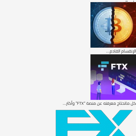
الإنقسام القادم…
كل ماتحتاج معرفته عن منصة “FTX” وأكثر…