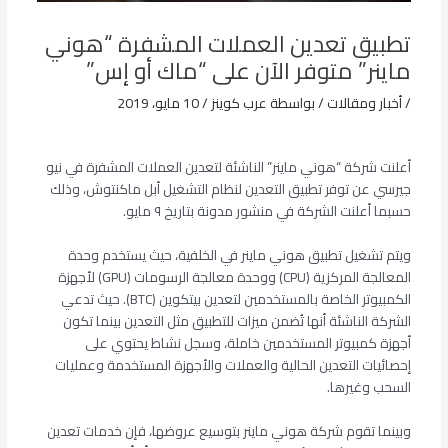
تطبيق تعدين العملات المشفرة “هوني
ماينر” متوفر الآن على “ماك أو إس”
/
أخبار ومقالات
/ بواسطة
عرب كوينز
/
10 مايو، 2019
أعلنت شركة “هوني ماينر” الناشئة لتعدين العملات المشفرة في نيو
جيرسي عن توفر تطبيق التعدين لنظام التشغيل أبل ماكنتوش، وذلك
حسبما أعلنت الشركة في منشور مدونة بتاريخ ٩ مايو.
ويتم تشغيل تطبيق هوني ماينر في الخلفية، حيث يستخدم وحدة
المعالجة المركزية (CPU) ووحدة معالجة الرسومات (GPU) لأجهزة
الكمبيوتر الخاصة بالمستخدمين لتعدين بيتكوين (BTC). حيث تدعي
الشركة الناشئة أنها تُضمن ميزات للتطبيق مثل التعدين بينما تكون
أجهزة كمبيوتر المستخدمين خاملة، وسجل نشاط يحتوي على
إحصائيات التعدين الحالية والعملات والأجهزة المستخدمة وعمليات
السحب وغيرها.
وبينما تقوم شركة هوني ماينر بتوسيع عروضها، فإن خدمات تعدين