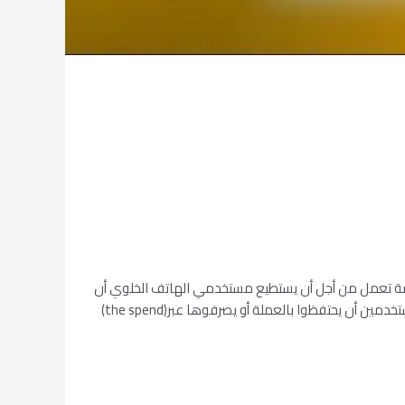
 (مركز)فالمنصة تعمل من أجل أن يستطيع مستخدمي الهاتف الخلوي أن
يصلوا إلى محفظة العملات الرقمية عبر هواتفهم الخلوية. وهذا سيتم عبر ربطة إلى حسابهم البنكي. وبالإضافة إلى ذلك، فإن بإمكان المستخدمين أن يحتفظوا بالعملة أو يصرفوها عبر(the spend)