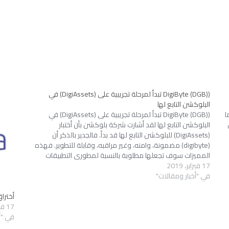
(DigiByte (DGB) تبدأ لمرحلة تجريبية على (DigiAssets) في
البلوكشن التابع لها
ا
(DigiByte (DGB) تبدأ لمرحلة تجريبية على (DigiAssets) في
البلوكشن التابع لها لقد أشارت شركة بلوكشن بأن أختبار
(DigiAssets) للبلوكشن التابع لها قد بدأ. فالجدير بالذكر أن
(digibyte) مضمونة، وامنه، وغير مراقبه، وقابلة للتطوير. فهذه
المميزات سوف تجعلها مطلوبة بالنسبة لمطوري التطبيقات
17 فبراير، 2019
الامركزية وفق لما أشارت له طاقم (digibyte) في الصحافة…
في "أخبار ومقالات"
أختراق م
17 فبراير، 2019
في "أ