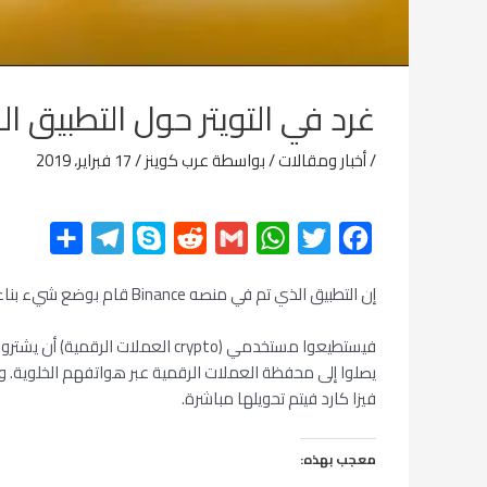
غرد في التويتر حول التطبيق المصرفي 
/
أخبار ومقالات
/ بواسطة
عرب كوينز
/
17 فبراير، 2019
F
T
W
G
R
S
T
ن
a
w
h
m
e
k
e
ش
إن التطبيق الذي تم في منصه Binance قام بوضع شيء بناء له ألا وهو دعمه لعملة Binance Coin
c
i
a
a
d
y
l
ر
e
p
d
i
t
t
e
فيستطيعوا مستخدمي (crypto الع
g
e
i
l
s
t
b
فيزا كارد فيتم تحويلها مباشرة.
r
t
A
e
o
a
p
r
o
معجب بهذه:
m
p
k