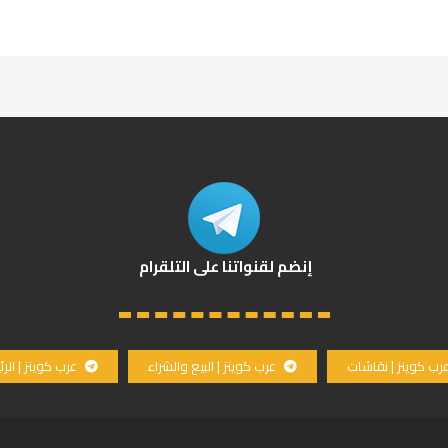
إنضم لقنواتنا على التلقرام
رب كوينز | نقاشات
عرب كوينز | البيع والشراء
عرب كوينز | الر