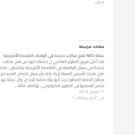
تحميل...
مقالات مرتبطة
عملة NEO تفتح مكاتب جديدة في الولايات المتحدة الأمريكية
لقد أعلن فريق التطوير العالمي ل (عملة) (نيو) عن فتح مكاتب
جديدة في سيتل الواقعة في العاصمة الأمريكية واشنطن . فكم
صرح شريك تأسيس العملة إريك زانك بأن سيتل تحتضن العديد من
مصادر الخاصة للمطور حيث أنها بيئة حاضنة للإبداع، وأن عملة نيو
تكمن أهميتها في التطوير التكنولوجي. (وأضاف قائلا…
17 فبراير، 2019
في "أخبار ومقالات"