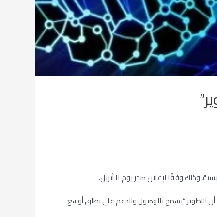
ر”
، ستقوم ديجيتال أسيت بدمج لغة نمذجة الأصول الرقمية (DAML) في نظام فيتشين الخاص ببرنامج VMware. ويُزعم أن التطوير “يسمح بالوصول والدعم على نطاق أوسع