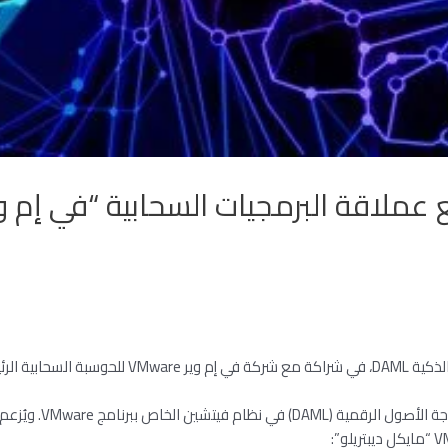
عملاقة البرمجيات السحابية “في إم وي
در يوم ١١ أبريل.
ووفقًا للبيان الصحفي