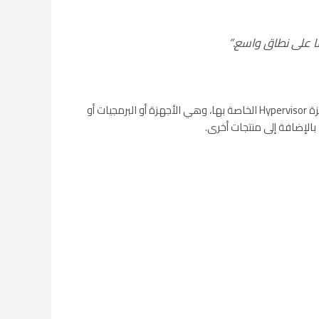
تأسست VMware لأول مرة في عام ١٩٩٨، وقد سجلت العام الماضي إيرادات بلغت حوالي ٩ مليارات دولار. وتشتهر الشركة في الغالب بأجهزة Hypervisor الخاصة بها، وهي الأجهزة أو البرمجيات أو