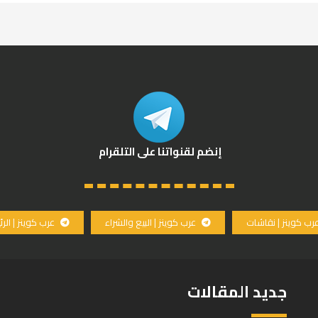
إنضم لقنواتنا على التلقرام
رب كوينز | نقاشات
عرب كوينز | البيع والشراء
عرب كوينز | الر
جديد المقالات