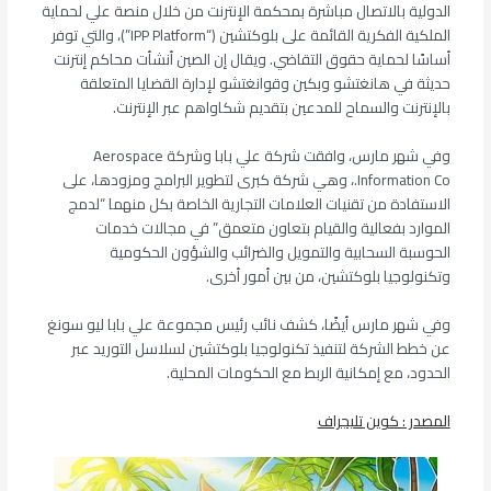
الدولية بالاتصال مباشرة بمحكمة الإنترنت من خلال منصة علي لحماية
الملكية الفكرية القائمة على بلوكتشين (“IPP Platform”)، والتي توفر
أساسًا لحماية حقوق التقاضي. ويقال إن الصين أنشأت محاكم إنترنت
حديثة في هانغتشو وبكين وقوانغتشو لإدارة القضايا المتعلقة
بالإنترنت والسماح للمدعين بتقديم شكاواهم عبر الإنترنت.
وفي شهر مارس، وافقت شركة علي بابا وشركة Aerospace
Information Co.، وهي شركة كبرى لتطوير البرامج ومزودها، على
الاستفادة من تقنيات العلامات التجارية الخاصة بكل منهما “لدمج
الموارد بفعالية والقيام بتعاون متعمق” في مجالات خدمات
الحوسبة السحابية والتمويل والضرائب والشؤون الحكومية
وتكنولوجيا بلوكتشين، من بين أمور أخرى.
وفي شهر مارس أيضًا، كشف نائب رئيس مجموعة علي بابا ليو سونغ
عن خطط الشركة لتنفيذ تكنولوجيا بلوكتشين لسلاسل التوريد عبر
الحدود، مع إمكانية الربط مع الحكومات المحلية.
المصدر : كوين تليجراف