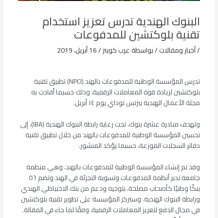
البنوك الهندية تدرس تعزيز استخدام
تقنية بلوكتشين للمدفوعات
/
أخبار ومقالات
/ بواسطة
عرب كوينز
/
16 أبريل، 2019
تدرس المؤسسة الوطنية للمدفوعات بالهند (NPCI) تطبيق تقنية
بلوكتشين لزيادة قوة المعاملات الرقمية، وذلك حسبما أفادت به
مجلة الأعمال الهندية بيزنس توداي يوم ١٤ أبريل.
وتهدف مبادرة عشرة بنوك، تحت رعاية رابطة البنوك الهندية (IBA)، إلى
تحسين المؤسسة الوطنية للمدفوعات بالهند من خلال تطبيق تقنية
دفاتر السجلات الموزعة، حسبما يؤكد المنشور.
وقد تم إنشاء المؤسسة الوطنية للمدفوعات بالهند، وهي منظمة
جامعة تدير أنظمة المدفوعات وتسوية التجزئة في الهند وتضم ٥٦
بنكًا وطنيًا كأصحاب مصلحة، بتوجيه ودعم من بنك الاحتياطي الهندي
ورابطة البنوك الهندية. وستركز المؤسسة على تطوير تقنية بلوكتشين
في مجال الدفع لتعزيز المعاملات الرقمية، وفقًا لما جاء في المقالة.