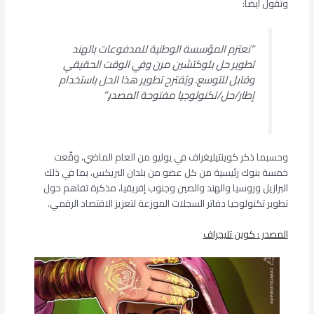
وتقول أيضًا:
“تعتزم المؤسسة الوطنية للمدفوعات بالهند
تطوير حل بلوكتشين مرن وفي الوقت الحقيقي
وقابل للتوسع. ويُقترح تطوير هذا الحل باستخدام
إطار/حل/تكنولوجيا مفتوحة المصدر.”
وحسبما ذكر كوينتيليغراف في يوليو من العام الماضي، وقّعت
خمسة بنوك رئيسية من كل عضو من بلدان البريكس، بما في ذلك
البرازيل وروسيا والهند والصين وجنوب إفريقيا، مذكرة تفاهم حول
تطوير تكنولوجيا دفاتر السجلات الموزعة لتعزيز الاقتصاد الرقمي.
المصدر : كوين تليجراف