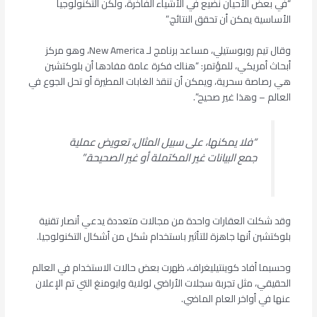
“في بعض الأحيان نضيع في الأشياء الفاخرة، ولكن التكنولوجيا
الأساسية يمكن أن تحقق النتائج.”
وقال تيم روبوستيلي، مساعد برنامج لـ New America، وهو مركز
أبحاث أمريكي، للمؤتمر: “هناك فكرة عامة مفادها أن بلوكتشين
هي رصاصة سحرية، ويمكن أن تنقذ الغابات المطيرة أو تحل الجوع في
العالم – وهذا غير صحيح”.
“فلا يمكنها، على سبيل المثال، تعويض عملية
جمع البيانات غير المكتملة أو غير الصحيحة.”
وقد شكلت العقارات واحدة من مجالات متعددة يدعي أنصار تقنية
بلوكتشين أنها جاهزة للتأثير باستخدام شكل من أشكال التكنولوجيا.
وحسبما أفاد كوينتيليغراف، ظهرت بعض حالات الاستخدام في العالم
الحقيقي، مثل تجربة سجلات الأراضي لولاية وايومنغ التي تم الإعلان
عنها في أواخر العام الماضي.