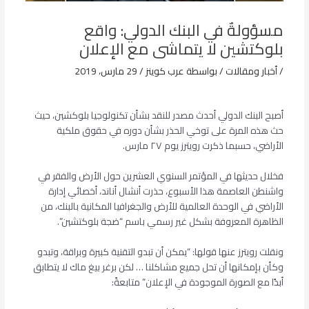
مسؤولةٌ في البنك الدولي: واقع
بلوكتشين لا يتماشى مع الإعلان
/
أخبار ومقالات
/ بواسطة
عرب كوينز
/
29 مارس، 2019
أصبح البنك الدولي أحدث مصدر للنقد بشأن تكنولوجيا بلوكشين، حيث
حث هذه المرة على توخي الحذر بشأن دوره في حقوق ملكية
الأراضي، حسبما ذكرت رويترز يوم ٢٧ مارس.
فخلال حديثها في المؤتمر السنوي العشرين حول الأرض والفقر في
واشنطن العاصمة هذا الأسبوع، حذرت أنشال أناند، أخصائي إدارة
الأراضي في الوحدة العالمية للأرض والجغرافيا المكانية بالبنك، من
الظاهرة المعروفة بشكل غير رسمي باسم “ضجة بلوكتشين”.
ونقلت رويترز عنها قولها: “يمكن أن تبدو التقنية كبيرة وبراقة، وتبدو
وكأن بإمكانها أن تحل جميع مشاكلنا … لكن برغر بيغ ماك لا يتطابق
أبدًا مع الصورة الموجودة في الإعلان” متابعةً: