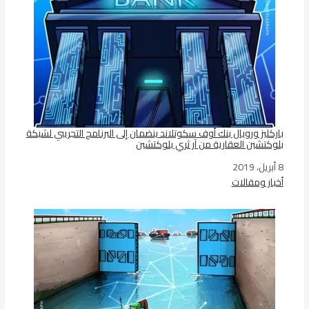
باركليز ورويال بنك أوف سكوتلاند ينضمان إلى البرنامج التجريبي لشبكة
بلوكتشين العقارية من آر ثري بلوكتشين
8 أبريل، 2019
التاريخ
أخبار ومقالات
في ما يتعلق بما يأتي