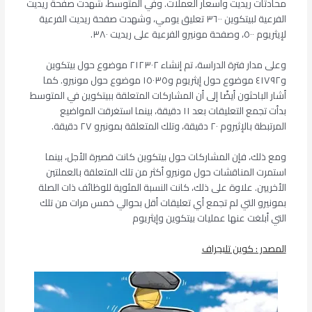
محادثات ريديت وأسعار العملات. وفي المتوسط​​، شهدت صفحة ريديت
الفرعية لبيتكوين ٣٦٠٠ تعليق يومي، وشهدت صفحة ريديت الفرعية
لإيثريوم ٥٠٠، وصفحة مونيرو الفرعية على ريديت ٣٨٠.
وعلى مدار فترة الدراسة، تم إنشاء ٢١٢٣٠٢ موضوع حول بيتكوين
و٤١٧٩٢ موضوع حول إيثريوم و١٥٠٣٥ موضوع حول مونيرو. كما
أشار الباحثون أيضًا إلى أن المشاركات المتعلقة ببيتكوين في المتوسط ​​
بدأت تجمع التعليقات بعد ١١ دقيقة، بينما استغرقت المواضيع
المرتبطة بالإثيروم ٢٠ دقيقة، وتلك المتعلقة بمونيرو ٢٧ دقيقة.
ومع ذلك، فإن المشاركات حول بيتكوين كانت قصيرة الأجل، بينما
استمرت المناقشات حول مونيرو أكثر من تلك المتعلقة بالعملتين
الأخريين. علاوة على ذلك، كانت النسبة المئوية للوظائف ذات الصلة
بمونيرو التي لم تجمع أي تعليقات أقل بحوالي خمس مرات من تلك
التي أبلغت عنها عمليات بيتكوين وإيثريوم
المصدر : كوين تليجراف