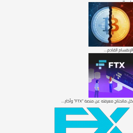
الإنقسام القادم…
كل ماتحتاج معرفته عن منصة “FTX” وأكثر…