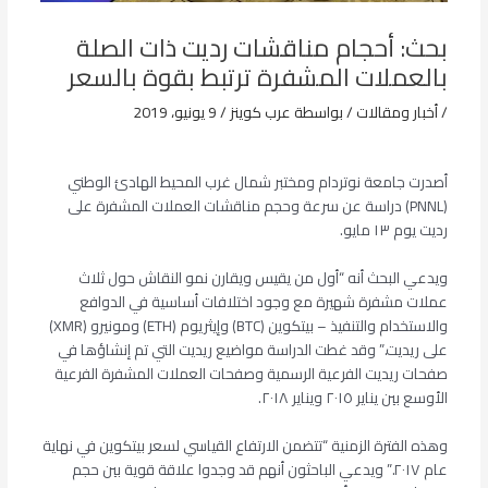
بحث: أحجام مناقشات رديت ذات الصلة
بالعملات المشفرة ترتبط بقوة بالسعر
/
أخبار ومقالات
/ بواسطة
عرب كوينز
/
9 يونيو، 2019
أصدرت جامعة نوتردام ومختبر شمال غرب المحيط الهادئ الوطني
(PNNL) دراسة عن سرعة وحجم مناقشات العملات المشفرة على
رديت يوم ١٣ مايو.
ويدعي البحث أنه “أول من يقيس ويقارن نمو النقاش حول ثلاث
عملات مشفرة شهيرة مع وجود اختلافات أساسية في الدوافع
والاستخدام والتنفيذ – بيتكوين (BTC) وإيثريوم (ETH) ومونيرو (XMR)
على ريديت.” وقد غطت الدراسة مواضيع ريديت التي تم إنشاؤها في
صفحات ريديت الفرعية الرسمية وصفحات العملات المشفرة الفرعية
الأوسع بين يناير ٢٠١٥ ويناير ٢٠١٨.
وهذه الفترة الزمنية “تتضمن الارتفاع القياسي لسعر بيتكوين في نهاية
عام ٢٠١٧.” ويدعي الباحثون أنهم قد وجدوا علاقة قوية بين حجم