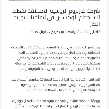
شركة غازبروم الروسية العملاقة تخطط
لاستخدام بلوكتشين في اتفاقيات توريد
الغاز
/
أخبار ومقالات
/ بواسطة
عرب كوينز
/
7 أبريل، 2019
رحب رئيس الوزراء الروسي بمبادرة لاستخدام بلوكتشين في الاتفاقات
المتعلقة بإمدادات الغاز من قبل شركة غازبروم العملاقة للغاز
المملوكة للدولة، وذلك حسبما أفاد مصدر الأخبار المالية المحلي
فستيفاينانيس يوم ٤ أبريل. وتعمل وكالة الأنباء تحت إشراف هيئة
الإذاعة والتلفزيون الروسية (RTR)، وهي قناة تلفزيونية رئيسية.
زقد التقى رئيس شركة الغاز الروسية العملاقة غازبروم، أليكسي ميلر،
مع رئيس الوزراء الروسي ديمتري ميدفيديف للإبلاغ عن تطوير
التطبيقات التي تعمل بتقنية دفاتر السجلات الموزعة (DLT).
ووفقًا لما ذكره ميلر، فإن شركة غازبروم قد قامت بأعمال جوهرية
مع بنك غازبروم الروسي المملوك للدولة، كما طورت نموذجًا أوليًا