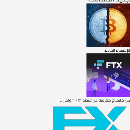
الإنقسام القادم…
كل ماتحتاج معرفته عن منصة “FTX” وأكثر…