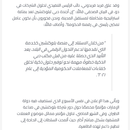
وقد علق فريد فريدوني، نائب الرئيس التنفيذي لحلول الشركات في
دو، في البيان الصحفي قائلًا: “إن أجندة دبي لبلوكتشين تعد بمثابة
استراتيجية متكاملة لمستقبل المدينة، ونحن فخورون بأن نكون عامل
تمكين رئيسي في رقمنة الحكومة”. وأضاف قائلًا:
“من خلال الاستناد إلى منصة بلوكتشين كخدمة
التي نقدمها لدعم التحول الرقمي في البلاد، يعد
التأييد الذي حصلنا عليه من قبل مكتب دبي
الذكية خطوةً مهمة نحو توفير حلول ذكية تخلق
كفاءات للمعاملات الحكومية المؤدية إلى عام
٢٠٢١”.
ويأتي هذا الإعلان في نفس الأسبوع الذي تستضيف فيه دولة
الإمارات مؤتمرًا مخصصًا حول دور شركة بلوكتشين في صناعة
الطيران. وفي الشهر الماضي، تناول مؤتمر مماثل موضوع العملات
المشفرة بشكل مباشر أكثر، حيث ألمحت السلطات إلى الحاجة إلى
تنظيم داعم لهذه الظاهرة.