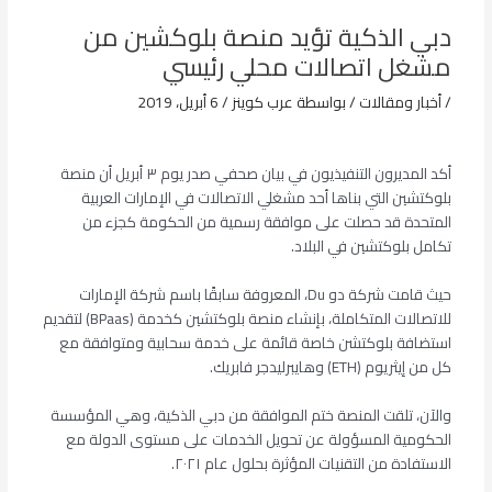
دبي الذكية تؤيد منصة بلوكشين من
مشغل اتصالات محلي رئيسي
/
أخبار ومقالات
/ بواسطة
عرب كوينز
/
6 أبريل، 2019
أكد المديرون التنفيذيون في بيان صحفي صدر يوم ٣ أبريل أن منصة
بلوكتشين التي بناها أحد مشغلي الاتصالات في الإمارات العربية
المتحدة قد حصلت على موافقة رسمية من الحكومة كجزء من
تكامل بلوكتشين في البلاد.
حيث قامت شركة دو Du، المعروفة سابقًا باسم شركة الإمارات
للاتصالات المتكاملة، بإنشاء منصة بلوكتشين كخدمة (BPaas) لتقديم
استضافة بلوكتشن خاصة قائمة على خدمة سحابية ومتوافقة مع
كل من إيثريوم (ETH) وهايبرليدجر فابريك.
والآن، تلقت المنصة ختم الموافقة من دبي الذكية، وهي المؤسسة
الحكومية المسؤولة عن تحويل الخدمات على مستوى الدولة مع
الاستفادة من التقنيات المؤثرة بحلول عام ٢٠٢١.