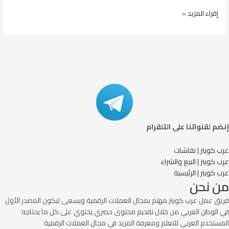
ش
إقراء المزيد »
ر
ح
م
ن
ص
ة
C
o
i
n
إنضم لقنواتنا على التلقرام
b
a
عرب كوينز | نقاشات
s
عرب كوينز | البيع والشراء
e
عرب كوينز | الرئيسية
من نحن
ل
ش
فريق عمل عرب كوينز مهتم بمجال العملات الرقمية ويسعى ليكون المصدر الأول
ر
في الوطن العربي من خلال تقديم محتوى حصري يحتوي على كل ما يحتاجه
ا
المستخدم العربي للتعلم ومعرفة المزيد في مجال العملات الرقمية
ء