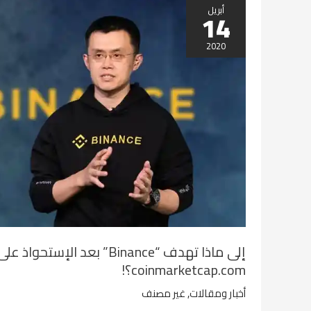
إلى
أبريل
14
ماذا
تهدف
2020
“Binance”
بعد
الإستحواذ
على
موقع
coinmarketcap.com؟!
إلى ماذا تهدف “Binance” بعد الإستح
coinmarketcap.com؟!
أخبار ومقالات
,
غير مصنف