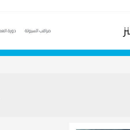
ز
مراقب السيولة
دورة العم
ع