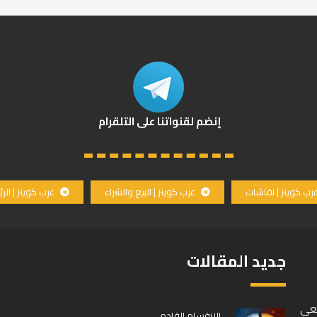
إنضم لقنواتنا على التلقرام
رب كوينز | نقاشات
عرب كوينز | البيع والشراء
عرب كوينز | الر
جديد المقالات
سعى
الإنقسام القادم…