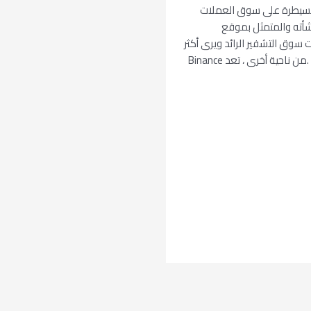
نانس “CZ” بدأ بالفعل في السيطرة على سوق العملات
شأته والمتمثل بموقع
coinmarke هو مجمع بيانات سوق التشفير الرائد ويرى أكثر
من 37.1 مليون في زيارات شهرية ، وفقاً لبيانات SimilarWeb .من ناحية أخرى ، تعد Binance