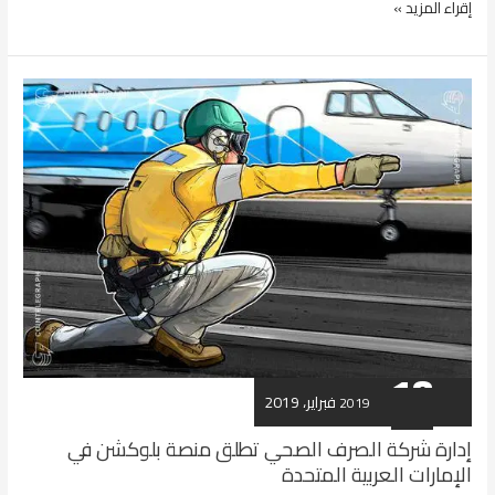
س
إقراء المزيد »
ر
ق
ة
1
3
م
ل
ي
و
ن
ل
ي
ر
ة
18
18 فبراير، 2019
فبراير
2019
إدارة شركة الصرف الصحي تطلق منصة بلوكشن في
الإمارات العربية المتحدة