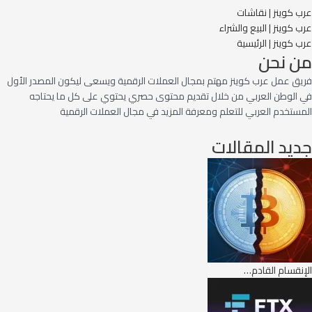
ر
عرب كوينز | نقاشات
ف
عرب كوينز | البيع والشراء
ا
عرب كوينز | الرئيسية
من نحن
ل
ص
فريق عمل عرب كوينز مهتم بمجال العملات الرقمية ويسعى ليكون المصدر الأول
ح
في الوطن العربي من خلال تقديم محتوى حصري يحتوي على كل ما يحتاجه
ي
المستخدم العربي للتعلم ومعرفة المزيد في مجال العملات الرقمية
ت
ط
جديد المقالات
ل
ق
م
ن
ص
ة
ب
ل
و
الإنقسام القادم…
ك
ش