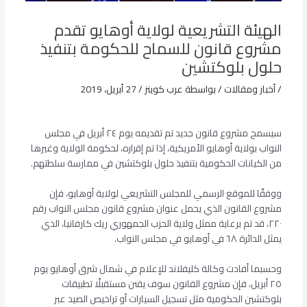
الهيئة التشريعية لولاية أوهايو تقدم
مشروع قانون للسماح للحكومة بتنفيذ
حلول بلوكتشين
/
أخبار ومقالات
/ بواسطة
عرب كوينز
/
27 أبريل، 2019
سيسمح مشروع قانون جديد تم تقديمه يوم ٢٤ أبريل في مجلس
النواب بولاية أوهايو الأمريكية، إذا تم إقراره، لحكومة الولاية وغيرها
من الكيانات الحكومية بتنفيذ حلول بلوكتشين في ممارسة سلطتهم.
ووفقًا للموقع الرسمي للمجلس التشريعي لولاية أوهايو، فإن
مشروع القانون الذي يحمل عنوان مشروع قانون مجلس النواب رقم
٢٢٠، قد تم برعاية ممثل ولاية الحزب الجمهوري ريك كارفانيا، الذي
يمثل الدائرة ٦٨ في أوهايو في مجلس النواب.
وحسبما أفادت وكالة كليفلاند للإعلام في شمال شرق أوهايو يوم
٢٥ أبريل، فإن مشروع القانون سوف يقنن مستقبلًا تطبيقات
بلوكتشين الحكومية مثل تسجيل السيارات أو تراخيص الصيد عبر