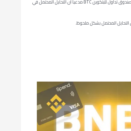
وفي الآونة الأخيرة، جادل أحد مفوضي لجنة تجارة السلع الآجلة بالولايات المتحدة الأمريكية ضد قرار لجنة الأوراق المالية والبورصات برفض صندوق تداول للبتكوين BTC مدعياً أن التحايل المحتمل في
ل التحايل المحتمل بشكل ملحوظ.