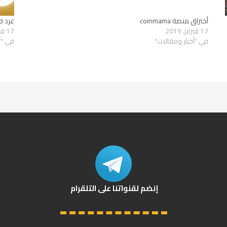
أختراق منصة coinmama
غرد في 
17 فبراير، 2019
17 فبراير، 2019
في "أخبار ومقالات"
في "أ
إنضم لقنواتنا على التلقرام