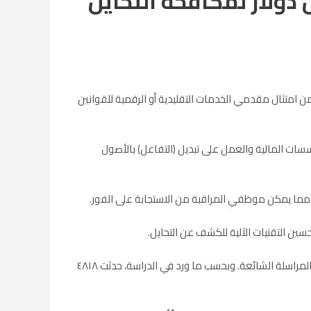
ابقين من غولدمان ساكس بجمع ٣ مليون دولار لمكافحة التحايل
متثال مقدمي الخدمات التقليدية أو الرقمية للقوانين
مؤسسات المالية والعمل على تبديل (التفاعل) بالأصول
 مما يمكن موظفي المراقبة من الاستجابة على الفور.
وفي ديسمبر ٢٠١٨، كشفت شبكة أبحاث العلوم الاجتماعية أن هناك الآلاف من مجموعات التداول المختصة (بالضخ والتفريغ) في تطبيقات المراسلة الشائعة. وبحسب ما ورد في الدراسة، حدثت ٤٨١٨