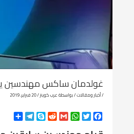
غولدمان ساكس مهندسين يجمعون 3 مليون دولار لم
/
أخبار ومقالات
/ بواسطة
عرب كوينز
/
20 فبراير، 2019
F
T
W
G
R
S
T
ن
a
w
h
m
e
k
e
ش