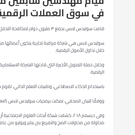
c
i
a
a
d
y
l
ر
في سوق العملات الرقمية
e
p
d
i
t
t
e
g
e
i
l
s
t
b
r
t
A
e
o
قامت سوليدس لابس بجمع ٣ مليون دولار لمكافحة التحايل وفقًا لبيان صحفي مشترك مع Cointelegraph الصادر في فبراير.
a
p
r
o
سوليدس لابس هي شركة مراقبة تجارية يتكون أعضائها من 
m
p
k
خلال تداول الأصول الرقمية.
وخلال حملة التمويل الأخيرة التي قادتها الشركة الاستثمارية
الرقمية.
باستخدام الذكاء الاصطناعي، وتقنيات التعلم الذاتي، تقو
ووفقًا للبيان الصحفي، تمكنت برمجيات سوليدس لابس SaaS من تقليل التحايل بالادعاءات الكاذبة بنسبة ٣٠٪؜ حتى الآن. مما ساهم في تحسين التقنيات الآلية للكشف عن التحايل.
محاولة من محاولات الضخ والتفريغ بين يناير ويوليو من عام ٢٠١٨، استنادا إلى بيانات مسربة من منصات Telegram و Discord