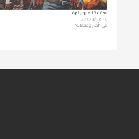
سرقة 13 مليون ليرة
18 فبراير، 2019
في "أخبار ومقالات"