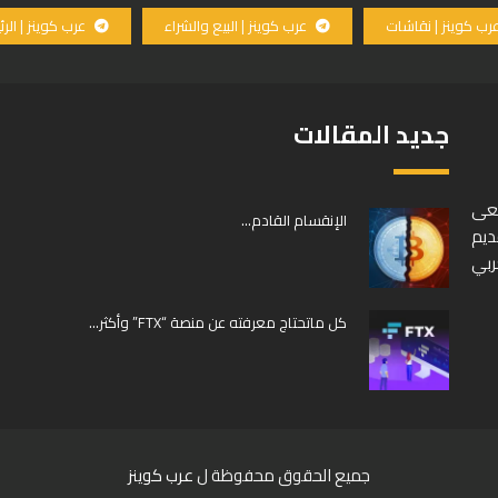
رب كوينز | نقاشات
عرب كوينز | البيع والشراء
عرب كوينز | الر
جديد المقالات
سعى
الإنقسام القادم…
ديم
ربي
كل ماتحتاج معرفته عن منصة “FTX” وأكثر…
جميع الحقوق محفوظة ل
عرب كوينز