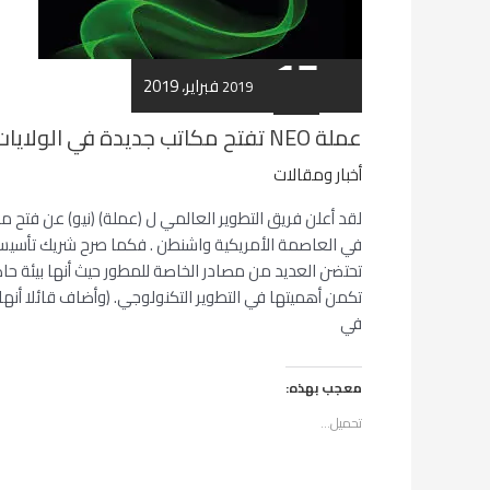
في
الولايات
17
المتحدة
18 فبراير، 2019
فبراير
2019
الأمريكية
عملة NEO تفتح مكاتب جديدة في الولايات المتحدة الأمريكية
أخبار ومقالات
لقد أعلن فريق التطوير العالمي ل (عملة) (نيو) عن فتح 
في العاصمة الأمريكية واشنطن . فكما صرح شريك تأسيس ا
تحتضن العديد من مصادر الخاصة للمطور حيث أنها بيئة حاضن
تكمن أهميتها في التطوير التكنولوجي. (وأضاف قائلا أن
في
معجب بهذه:
تحميل...