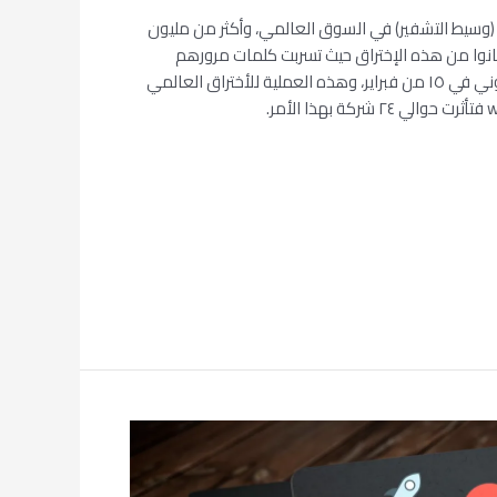
coinmam من أكبر (وسيط التشفير) في السوق العالمي، وأكثر من مليون
نوا من هذه الإختراق حيث تسربت كلمات مرورهم
وبياناتهم وأيضا بريدهم الألكتروني في ١٥ من فبراير، وهذه العملية للأختراق العالمي