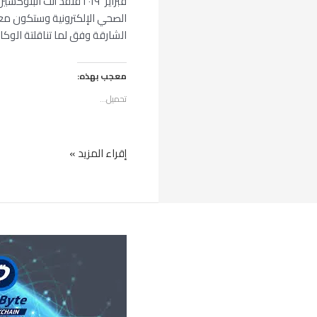
فبراير ٢٠١٩ قلقد أتت ا
الصحي الإلكترونية وستكون مع
الشارقة وفق لما تناقلتة الوكا
معجب بهذه:
تحميل...
إقراء المزيد »
(DigiByte
(DGB)
تبدأ
لمرحلة
تجريبية