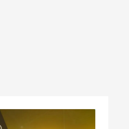
غرد
في
التويتر