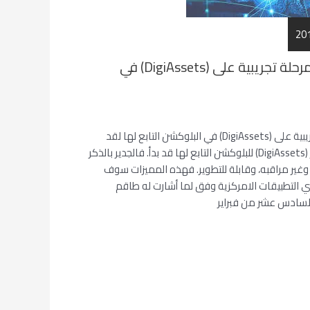
(DigiByte (DGB) تبدأ لمرحلة تجريبية على (DigiAssets) في
(DigiByte (DGB) تبدأ لمرحلة تجريبية على (DigiAssets) في البلوكشن التابع لها لقد
أشارت شركة بلوكشن بأن أختبار (DigiAssets) للبلوكشن التابع لها قد بدأ. فالجدير بالذكر
، وامنه، وغير مراقبه، وقابلة للتطوير. فهذه المميزات سوف
 التطبيقات الامركزية وفق لما أشارت له طاقم