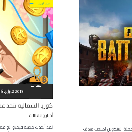
كوريا
الشمالية
تتخذ
عملتها
الرقميةالخاصة
بها
18
18 فبراير، 2019
فبراير
2019
كوريا الشمالية تتخذ عم
أخبار ومقالات
لقد أتخذت مدينة قيمبو الواقعة
لريبل عملة البيتكوين اصبحت هدف