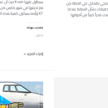
تركي بالتحايل علي الانظة من
يتم تجربتها في شهر مارس من
 اسطنبول التحقيقات بشأن السرقة عندما
KT وأيضا سيكون كمية هذه العملة أكثر من مليون ٩.٧$ في
 قدراً كبيراً من أموالها
معجب بهذه:
تحميل...
إقراء المزيد »
إدارة
شركة
الصرف
الصحي
تطلق