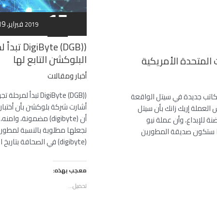
على
17
(DigiAssets)
18 فبراير، 2019
فبراير
2019
في
البلوكشن
التابع
البلوكشن التابع لها
لها
أخبار ومقالات
مكاتب جديدة في سيتل الواقعة
لعملة إريك زانك بأن سيتل
أن (digibyte) مضمونة
ة للإبداع، وأن عملة نيو
تجعلها مطلوبة بالنسبة لمطوري
ها ستكون صديقة المطورين
(digibyte) في الصحافة بتاريخ السادس عشر من فبراير
معجب بهذه:
تحميل...