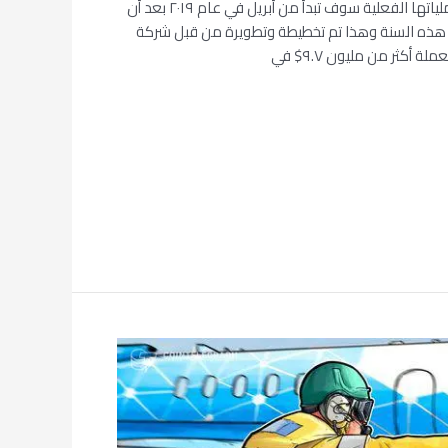
سيطلق عليها K coin حيث أن عملياتها الفعلية سوف تبدأ من أبريل في عام ٢٠١٩ بعد أن
 هذه السنة وهذا تم تخطيطة وتطويرة من قبل شركة