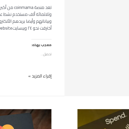
تعد منصة a
وثلاثمائة ألف مستخدم نشط عا
أخترقت نحو ٢٤ ويبسايتwebsite فتأثرت حوالي ٢٤ شركة بهذا الأمر.
معجب بهذه:
تحميل...
إقراء المزيد »
ماستر
كارد
تساند