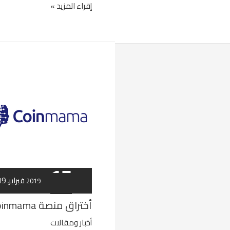
إقراء المزيد »
أختراق
منصة
coinmama
17
18 فبراير، 2019
فبراير
2019
أختراق منصة coinmama
أخبار ومقالات